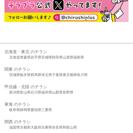
北海道・東北 のチラシ
北海道
青森県
岩手県
宮城県
秋田県
山形県
福島県
関東 のチラシ
茨城県
栃木県
群馬県
埼玉県
千葉県
東京都
神奈川県
甲信越・北陸 のチラシ
新潟県
富山県
石川県
福井県
山梨県
長野県
東海 のチラシ
岐阜県
静岡県
愛知県
三重県
関西 のチラシ
滋賀県
京都府
大阪府
兵庫県
奈良県
和歌山県