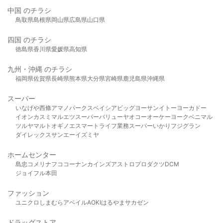
中国 のチラシ
鳥取県
島根県
岡山県
広島県
山口県
四国 のチラシ
徳島県
香川県
愛媛県
高知県
九州・沖縄 のチラシ
福岡県
佐賀県
長崎県
熊本県
大分県
宮崎県
鹿児島県
沖縄県
スーパー
いなげや
西條
アマノパークス
ベイシア
ビッグヨーサン
イトーヨーカドー
イオン
カスミ
マルエツ
スーパーバリュー
ヤオコー
オーケー
ヨークベニマル
ツルヤ
マルト
オギノ
エスマート
ライフ
業務スーパー
いかり
フジグラン
ダイレックス
サンエー
イズミヤ
ホームセンター
島忠
コメリ
ナフコ
コーナン
カインズ
アストロプロダクツ
DCM
ジョイフル本田
ファッション
ユニクロ
しまむら
アベイル
AOKI
はるやま
サカゼン
ドラッグストア