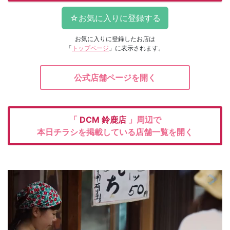
お気に入りに登録したお店は
「
トップページ
」に表示されます。
公式店舗ページを開く
「
DCM
鈴鹿店
」周辺で
本日チラシを掲載している店舗一覧を開く