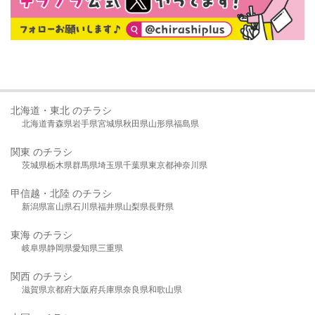
北海道・東北 のチラシ
北海道
青森県
岩手県
宮城県
秋田県
山形県
福島県
関東 のチラシ
茨城県
栃木県
群馬県
埼玉県
千葉県
東京都
神奈川県
甲信越・北陸 のチラシ
新潟県
富山県
石川県
福井県
山梨県
長野県
東海 のチラシ
岐阜県
静岡県
愛知県
三重県
関西 のチラシ
滋賀県
京都府
大阪府
兵庫県
奈良県
和歌山県