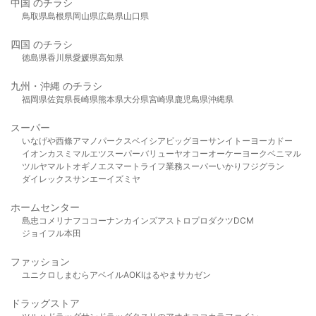
中国 のチラシ
鳥取県
島根県
岡山県
広島県
山口県
四国 のチラシ
徳島県
香川県
愛媛県
高知県
九州・沖縄 のチラシ
福岡県
佐賀県
長崎県
熊本県
大分県
宮崎県
鹿児島県
沖縄県
スーパー
いなげや
西條
アマノパークス
ベイシア
ビッグヨーサン
イトーヨーカドー
イオン
カスミ
マルエツ
スーパーバリュー
ヤオコー
オーケー
ヨークベニマル
ツルヤ
マルト
オギノ
エスマート
ライフ
業務スーパー
いかり
フジグラン
ダイレックス
サンエー
イズミヤ
ホームセンター
島忠
コメリ
ナフコ
コーナン
カインズ
アストロプロダクツ
DCM
ジョイフル本田
ファッション
ユニクロ
しまむら
アベイル
AOKI
はるやま
サカゼン
ドラッグストア