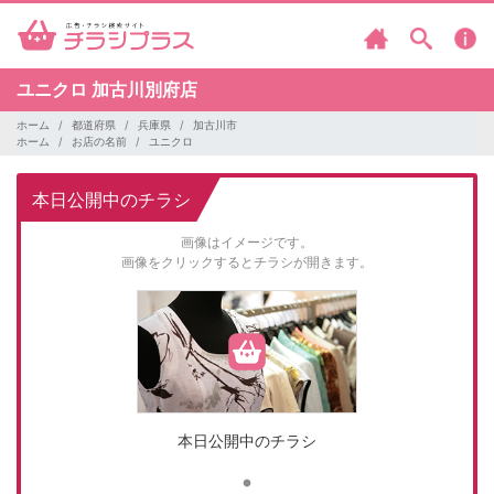
ユニクロ
加古川別府店
ホーム
都道府県
兵庫県
加古川市
ホーム
お店の名前
ユニクロ
本日公開中のチラシ
画像はイメージです。
画像をクリックするとチラシが開きます。
本日公開中のチラシ