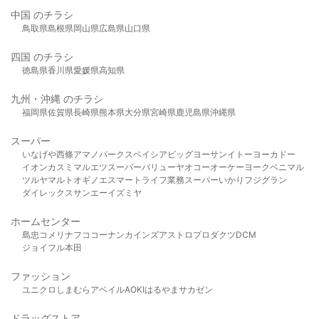
中国 のチラシ
鳥取県
島根県
岡山県
広島県
山口県
四国 のチラシ
徳島県
香川県
愛媛県
高知県
九州・沖縄 のチラシ
福岡県
佐賀県
長崎県
熊本県
大分県
宮崎県
鹿児島県
沖縄県
スーパー
いなげや
西條
アマノパークス
ベイシア
ビッグヨーサン
イトーヨーカドー
イオン
カスミ
マルエツ
スーパーバリュー
ヤオコー
オーケー
ヨークベニマル
ツルヤ
マルト
オギノ
エスマート
ライフ
業務スーパー
いかり
フジグラン
ダイレックス
サンエー
イズミヤ
ホームセンター
島忠
コメリ
ナフコ
コーナン
カインズ
アストロプロダクツ
DCM
ジョイフル本田
ファッション
ユニクロ
しまむら
アベイル
AOKI
はるやま
サカゼン
ドラッグストア