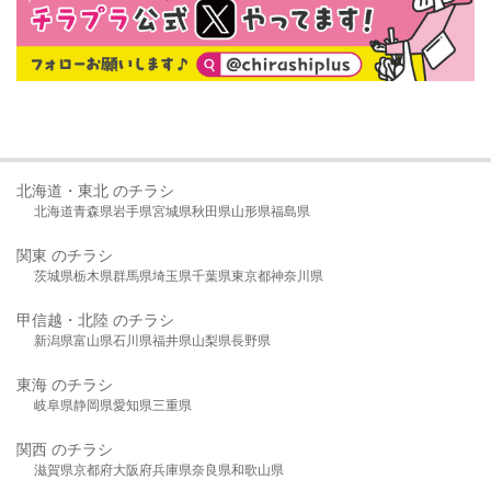
北海道・東北 のチラシ
北海道
青森県
岩手県
宮城県
秋田県
山形県
福島県
関東 のチラシ
茨城県
栃木県
群馬県
埼玉県
千葉県
東京都
神奈川県
甲信越・北陸 のチラシ
新潟県
富山県
石川県
福井県
山梨県
長野県
東海 のチラシ
岐阜県
静岡県
愛知県
三重県
関西 のチラシ
滋賀県
京都府
大阪府
兵庫県
奈良県
和歌山県