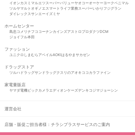
イオン
カスミ
マルエツ
スーパーバリュー
ヤオコー
オーケー
ヨークベニマル
ツルヤ
マルト
オギノ
エスマート
ライフ
業務スーパー
いかり
フジグラン
ダイレックス
サンエー
イズミヤ
ホームセンター
島忠
コメリ
ナフコ
コーナン
カインズ
アストロプロダクツ
DCM
ジョイフル本田
ファッション
ユニクロ
しまむら
アベイル
AOKI
はるやま
サカゼン
ドラッグストア
ツルハドラッグ
サンドラッグ
クスリのアオキ
ココカラファイン
家電量販店
ヤマダ電機
ビックカメラ
エディオン
ケーズデンキ
コジマ
ジョーシン
運営会社
店舗・販促ご担当者様：チラシプラスサービスのご案内