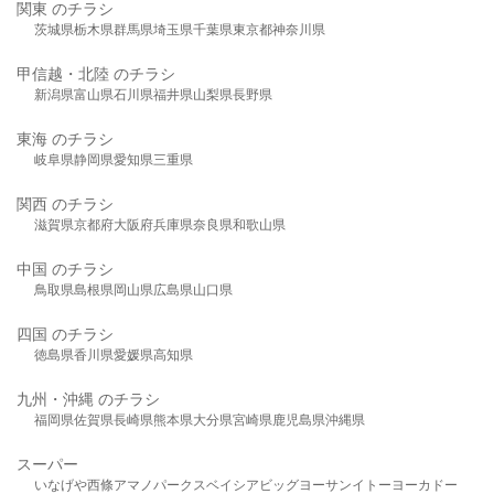
関東 のチラシ
茨城県
栃木県
群馬県
埼玉県
千葉県
東京都
神奈川県
甲信越・北陸 のチラシ
新潟県
富山県
石川県
福井県
山梨県
長野県
東海 のチラシ
岐阜県
静岡県
愛知県
三重県
関西 のチラシ
滋賀県
京都府
大阪府
兵庫県
奈良県
和歌山県
中国 のチラシ
鳥取県
島根県
岡山県
広島県
山口県
四国 のチラシ
徳島県
香川県
愛媛県
高知県
九州・沖縄 のチラシ
福岡県
佐賀県
長崎県
熊本県
大分県
宮崎県
鹿児島県
沖縄県
スーパー
いなげや
西條
アマノパークス
ベイシア
ビッグヨーサン
イトーヨーカドー