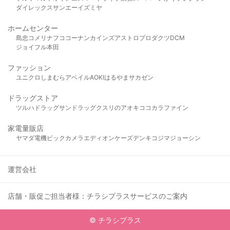
ダイレックス
サンエー
イズミヤ
ホームセンター
島忠
コメリ
ナフコ
コーナン
カインズ
アストロプロダクツ
DCM
ジョイフル本田
ファッション
ユニクロ
しまむら
アベイル
AOKI
はるやま
サカゼン
ドラッグストア
ツルハドラッグ
サンドラッグ
クスリのアオキ
ココカラファイン
家電量販店
ヤマダ電機
ビックカメラ
エディオン
ケーズデンキ
コジマ
ジョーシン
運営会社
店舗・販促ご担当者様：チラシプラスサービスのご案内
© チラシプラス