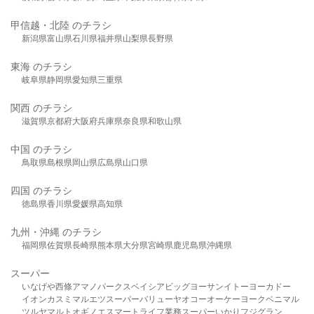
甲信越・北陸 のチラシ
新潟県
富山県
石川県
福井県
山梨県
長野県
東海 のチラシ
岐阜県
静岡県
愛知県
三重県
関西 のチラシ
滋賀県
京都府
大阪府
兵庫県
奈良県
和歌山県
中国 のチラシ
鳥取県
島根県
岡山県
広島県
山口県
四国 のチラシ
徳島県
香川県
愛媛県
高知県
九州・沖縄 のチラシ
福岡県
佐賀県
長崎県
熊本県
大分県
宮崎県
鹿児島県
沖縄県
スーパー
いなげや
西條
アマノパークス
ベイシア
ビッグヨーサン
イトーヨーカドー
イオン
カスミ
マルエツ
スーパーバリュー
ヤオコー
オーケー
ヨークベニマル
ツルヤ
マルト
オギノ
エスマート
ライフ
業務スーパー
いかり
フジグラン