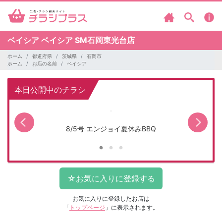
ベイシア
ベイシア SM石岡東光台店
ホーム
都道府県
茨城県
石岡市
ホーム
お店の名前
ベイシア
本日公開中のチラシ
8/5号 エンジョイ夏休みBBQ
お気に入りに登録したお店は
「
トップページ
」に表示されます。