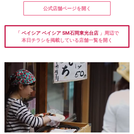
公式店舗ページを開く
「
ベイシア
ベイシア SM石岡東光台店
」周辺で
本日チラシを掲載している店舗一覧を開く