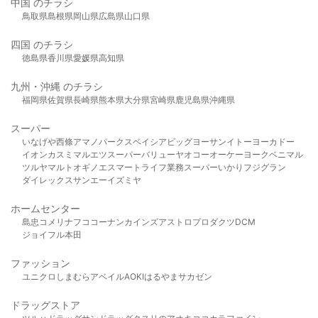
中国 のチラシ
鳥取県
島根県
岡山県
広島県
山口県
四国 のチラシ
徳島県
香川県
愛媛県
高知県
九州・沖縄 のチラシ
福岡県
佐賀県
長崎県
熊本県
大分県
宮崎県
鹿児島県
沖縄県
スーパー
いなげや
西條
アマノパークス
ベイシア
ビッグヨーサン
イトーヨーカドー
イオン
カスミ
マルエツ
スーパーバリュー
ヤオコー
オーケー
ヨークベニマル
ツルヤ
マルト
オギノ
エスマート
ライフ
業務スーパー
いかり
フジグラン
ダイレックス
サンエー
イズミヤ
ホームセンター
島忠
コメリ
ナフコ
コーナン
カインズ
アストロプロダクツ
DCM
ジョイフル本田
ファッション
ユニクロ
しまむら
アベイル
AOKI
はるやま
サカゼン
ドラッグストア