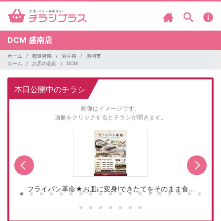
DCM
盛南店
ホーム
都道府県
岩手県
盛岡市
ホーム
お店の名前
DCM
本日公開中のチラシ
画像はイメージです。
画像をクリックするとチラシが開きます。
フライパン革命★お皿に変身!できたてをそのまま食…