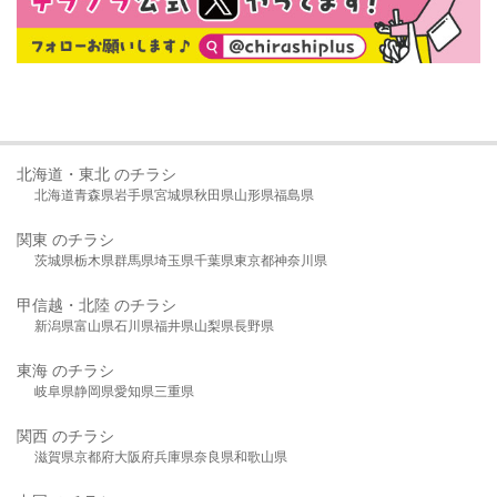
北海道・東北 のチラシ
北海道
青森県
岩手県
宮城県
秋田県
山形県
福島県
関東 のチラシ
茨城県
栃木県
群馬県
埼玉県
千葉県
東京都
神奈川県
甲信越・北陸 のチラシ
新潟県
富山県
石川県
福井県
山梨県
長野県
東海 のチラシ
岐阜県
静岡県
愛知県
三重県
関西 のチラシ
滋賀県
京都府
大阪府
兵庫県
奈良県
和歌山県