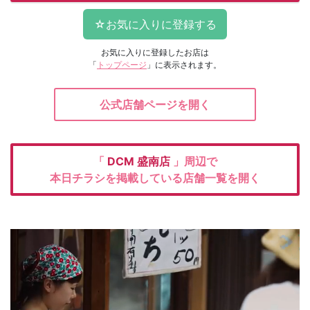
お気に入りに登録したお店は
「
トップページ
」に表示されます。
公式店舗ページを開く
「
DCM
盛南店
」周辺で
本日チラシを掲載している店舗一覧を開く