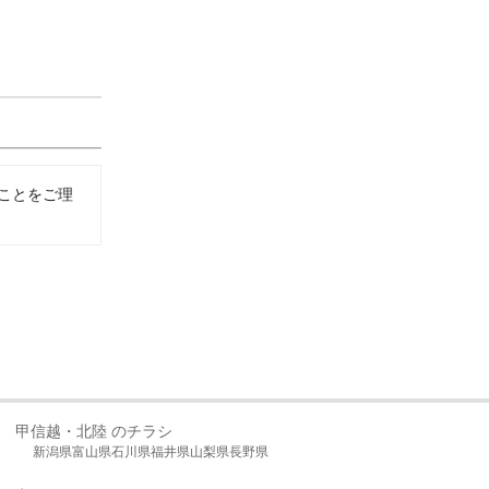
ことをご理
甲信越・北陸 のチラシ
新潟県
富山県
石川県
福井県
山梨県
長野県