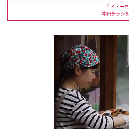
「
イトーヨ
本日チラシ