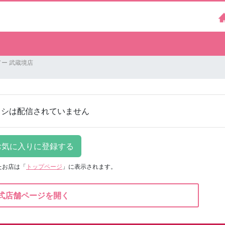
ー 武蔵境店
ラシは配信されていません
たお店は
「
トップページ
」に表示されます。
式店舗ページを開く