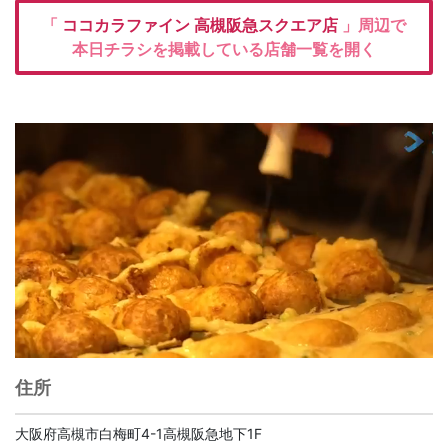
「
ココカラファイン
高槻阪急スクエア店
」周辺で
本日チラシを掲載している店舗一覧を開く
住所
大阪府高槻市白梅町4-1高槻阪急地下1F