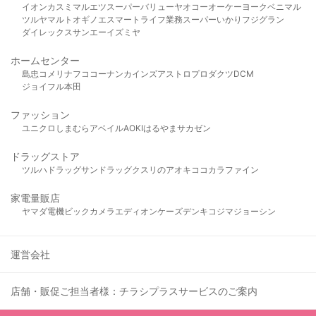
イオン
カスミ
マルエツ
スーパーバリュー
ヤオコー
オーケー
ヨークベニマル
ツルヤ
マルト
オギノ
エスマート
ライフ
業務スーパー
いかり
フジグラン
ダイレックス
サンエー
イズミヤ
ホームセンター
島忠
コメリ
ナフコ
コーナン
カインズ
アストロプロダクツ
DCM
ジョイフル本田
ファッション
ユニクロ
しまむら
アベイル
AOKI
はるやま
サカゼン
ドラッグストア
ツルハドラッグ
サンドラッグ
クスリのアオキ
ココカラファイン
家電量販店
ヤマダ電機
ビックカメラ
エディオン
ケーズデンキ
コジマ
ジョーシン
運営会社
店舗・販促ご担当者様：チラシプラスサービスのご案内