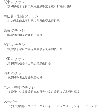
関東 のチラシ
茨城県
栃木県
群馬県
埼玉県
千葉県
東京都
神奈川県
甲信越・北陸 のチラシ
新潟県
富山県
石川県
福井県
山梨県
長野県
東海 のチラシ
岐阜県
静岡県
愛知県
三重県
関西 のチラシ
滋賀県
京都府
大阪府
兵庫県
奈良県
和歌山県
中国 のチラシ
鳥取県
島根県
岡山県
広島県
山口県
四国 のチラシ
徳島県
香川県
愛媛県
高知県
九州・沖縄 のチラシ
福岡県
佐賀県
長崎県
熊本県
大分県
宮崎県
鹿児島県
沖縄県
スーパー
いなげや
西條
アマノパークス
ベイシア
ビッグヨーサン
イトーヨーカドー