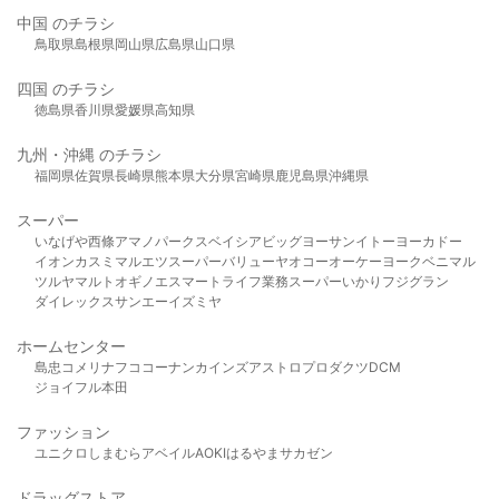
中国 のチラシ
鳥取県
島根県
岡山県
広島県
山口県
四国 のチラシ
徳島県
香川県
愛媛県
高知県
九州・沖縄 のチラシ
福岡県
佐賀県
長崎県
熊本県
大分県
宮崎県
鹿児島県
沖縄県
スーパー
いなげや
西條
アマノパークス
ベイシア
ビッグヨーサン
イトーヨーカドー
イオン
カスミ
マルエツ
スーパーバリュー
ヤオコー
オーケー
ヨークベニマル
ツルヤ
マルト
オギノ
エスマート
ライフ
業務スーパー
いかり
フジグラン
ダイレックス
サンエー
イズミヤ
ホームセンター
島忠
コメリ
ナフコ
コーナン
カインズ
アストロプロダクツ
DCM
ジョイフル本田
ファッション
ユニクロ
しまむら
アベイル
AOKI
はるやま
サカゼン
ドラッグストア