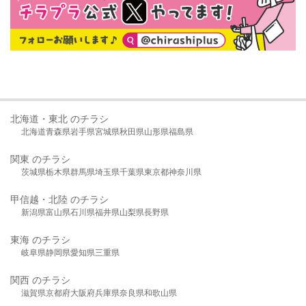
北海道・東北 のチラシ
北海道
青森県
岩手県
宮城県
秋田県
山形県
福島県
関東 のチラシ
茨城県
栃木県
群馬県
埼玉県
千葉県
東京都
神奈川県
甲信越・北陸 のチラシ
新潟県
富山県
石川県
福井県
山梨県
長野県
東海 のチラシ
岐阜県
静岡県
愛知県
三重県
関西 のチラシ
滋賀県
京都府
大阪府
兵庫県
奈良県
和歌山県