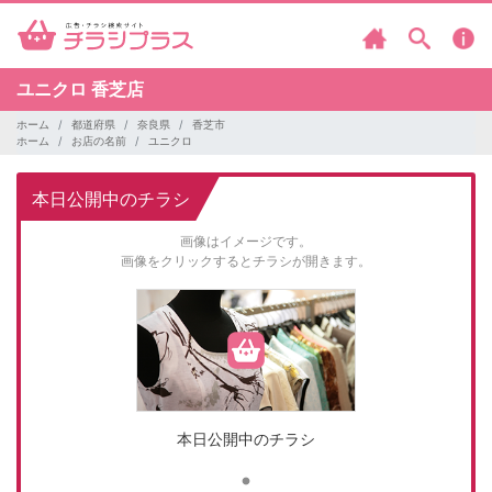
ユニクロ
香芝店
ホーム
都道府県
奈良県
香芝市
ホーム
お店の名前
ユニクロ
本日公開中のチラシ
画像はイメージです。
画像をクリックするとチラシが開きます。
本日公開中のチラシ