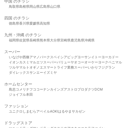
中国 のチラシ
鳥取県
島根県
岡山県
広島県
山口県
四国 のチラシ
徳島県
香川県
愛媛県
高知県
九州・沖縄 のチラシ
福岡県
佐賀県
長崎県
熊本県
大分県
宮崎県
鹿児島県
沖縄県
スーパー
いなげや
西條
アマノパークス
ベイシア
ビッグヨーサン
イトーヨーカドー
イオン
カスミ
マルエツ
スーパーバリュー
ヤオコー
オーケー
ヨークベニマル
ツルヤ
マルト
オギノ
エスマート
ライフ
業務スーパー
いかり
フジグラン
ダイレックス
サンエー
イズミヤ
ホームセンター
島忠
コメリ
ナフコ
コーナン
カインズ
アストロプロダクツ
DCM
ジョイフル本田
ファッション
ユニクロ
しまむら
アベイル
AOKI
はるやま
サカゼン
ドラッグストア