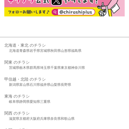
北海道・東北 のチラシ
北海道
青森県
岩手県
宮城県
秋田県
山形県
福島県
関東 のチラシ
茨城県
栃木県
群馬県
埼玉県
千葉県
東京都
神奈川県
甲信越・北陸 のチラシ
新潟県
富山県
石川県
福井県
山梨県
長野県
東海 のチラシ
岐阜県
静岡県
愛知県
三重県
関西 のチラシ
滋賀県
京都府
大阪府
兵庫県
奈良県
和歌山県