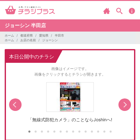
ジョーシン
半田店
ホーム
都道府県
愛知県
半田市
ホーム
お店の名前
ジョーシン
本日公開中のチラシ
画像はイメージです。
画像をクリックするとチラシが開きます。
「無線式防犯カメラ」のことならJoshinへ!