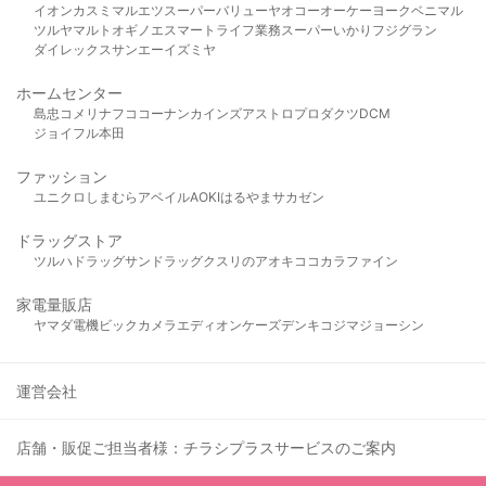
イオン
カスミ
マルエツ
スーパーバリュー
ヤオコー
オーケー
ヨークベニマル
ツルヤ
マルト
オギノ
エスマート
ライフ
業務スーパー
いかり
フジグラン
ダイレックス
サンエー
イズミヤ
ホームセンター
島忠
コメリ
ナフコ
コーナン
カインズ
アストロプロダクツ
DCM
ジョイフル本田
ファッション
ユニクロ
しまむら
アベイル
AOKI
はるやま
サカゼン
ドラッグストア
ツルハドラッグ
サンドラッグ
クスリのアオキ
ココカラファイン
家電量販店
ヤマダ電機
ビックカメラ
エディオン
ケーズデンキ
コジマ
ジョーシン
運営会社
店舗・販促ご担当者様：チラシプラスサービスのご案内