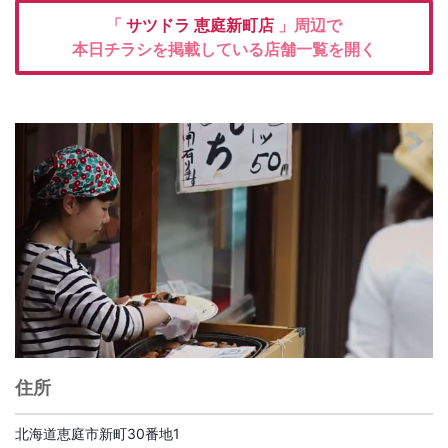
「
サツドラ
恵庭新町店
」周辺で
本日チラシを掲載している店舗一覧を開く
住所
北海道恵庭市新町30番地1