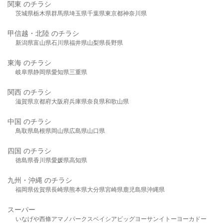
関東 のチラシ
茨城県
栃木県
群馬県
埼玉県
千葉県
東京都
神奈川県
甲信越・北陸 のチラシ
新潟県
富山県
石川県
福井県
山梨県
長野県
東海 のチラシ
岐阜県
静岡県
愛知県
三重県
関西 のチラシ
滋賀県
京都府
大阪府
兵庫県
奈良県
和歌山県
中国 のチラシ
鳥取県
島根県
岡山県
広島県
山口県
四国 のチラシ
徳島県
香川県
愛媛県
高知県
九州・沖縄 のチラシ
福岡県
佐賀県
長崎県
熊本県
大分県
宮崎県
鹿児島県
沖縄県
スーパー
いなげや
西條
アマノパークス
ベイシア
ビッグヨーサン
イトーヨーカドー