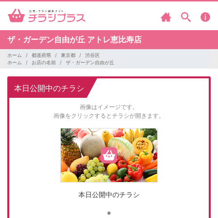
ザ・ガーデン自由が丘
アトレ恵比寿店
ホーム
都道府県
東京都
渋谷区
ホーム
お店の名前
ザ・ガーデン自由が丘
本日公開中のチラシ
画像はイメージです。
画像をクリックするとチラシが開きます。
本日公開中のチラシ