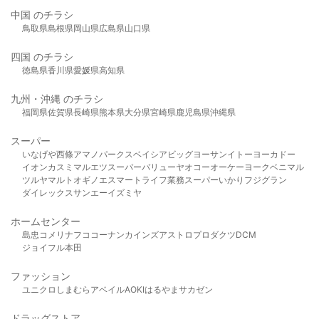
中国 のチラシ
鳥取県
島根県
岡山県
広島県
山口県
四国 のチラシ
徳島県
香川県
愛媛県
高知県
九州・沖縄 のチラシ
福岡県
佐賀県
長崎県
熊本県
大分県
宮崎県
鹿児島県
沖縄県
スーパー
いなげや
西條
アマノパークス
ベイシア
ビッグヨーサン
イトーヨーカドー
イオン
カスミ
マルエツ
スーパーバリュー
ヤオコー
オーケー
ヨークベニマル
ツルヤ
マルト
オギノ
エスマート
ライフ
業務スーパー
いかり
フジグラン
ダイレックス
サンエー
イズミヤ
ホームセンター
島忠
コメリ
ナフコ
コーナン
カインズ
アストロプロダクツ
DCM
ジョイフル本田
ファッション
ユニクロ
しまむら
アベイル
AOKI
はるやま
サカゼン
ドラッグストア