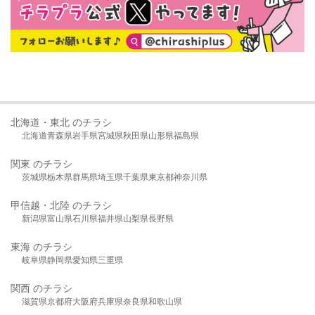
北海道・東北 のチラシ
北海道
青森県
岩手県
宮城県
秋田県
山形県
福島県
関東 のチラシ
茨城県
栃木県
群馬県
埼玉県
千葉県
東京都
神奈川県
甲信越・北陸 のチラシ
新潟県
富山県
石川県
福井県
山梨県
長野県
東海 のチラシ
岐阜県
静岡県
愛知県
三重県
関西 のチラシ
滋賀県
京都府
大阪府
兵庫県
奈良県
和歌山県