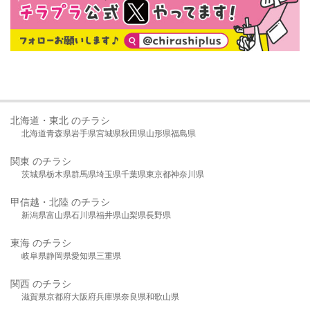
北海道・東北 のチラシ
北海道
青森県
岩手県
宮城県
秋田県
山形県
福島県
関東 のチラシ
茨城県
栃木県
群馬県
埼玉県
千葉県
東京都
神奈川県
甲信越・北陸 のチラシ
新潟県
富山県
石川県
福井県
山梨県
長野県
東海 のチラシ
岐阜県
静岡県
愛知県
三重県
関西 のチラシ
滋賀県
京都府
大阪府
兵庫県
奈良県
和歌山県