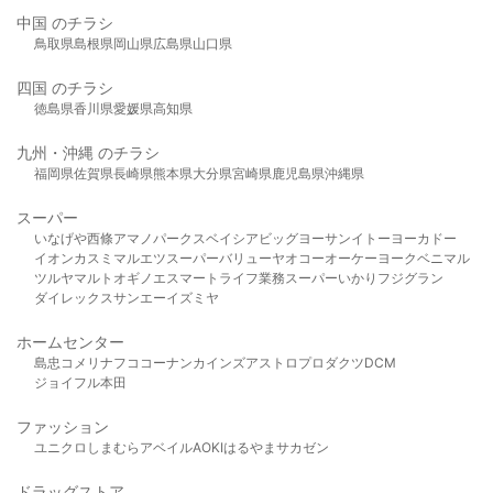
中国 のチラシ
鳥取県
島根県
岡山県
広島県
山口県
四国 のチラシ
徳島県
香川県
愛媛県
高知県
九州・沖縄 のチラシ
福岡県
佐賀県
長崎県
熊本県
大分県
宮崎県
鹿児島県
沖縄県
スーパー
いなげや
西條
アマノパークス
ベイシア
ビッグヨーサン
イトーヨーカドー
イオン
カスミ
マルエツ
スーパーバリュー
ヤオコー
オーケー
ヨークベニマル
ツルヤ
マルト
オギノ
エスマート
ライフ
業務スーパー
いかり
フジグラン
ダイレックス
サンエー
イズミヤ
ホームセンター
島忠
コメリ
ナフコ
コーナン
カインズ
アストロプロダクツ
DCM
ジョイフル本田
ファッション
ユニクロ
しまむら
アベイル
AOKI
はるやま
サカゼン
ドラッグストア