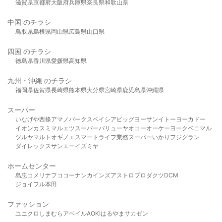
滋賀県
京都府
大阪府
兵庫県
奈良県
和歌山県
中国 のチラシ
鳥取県
島根県
岡山県
広島県
山口県
四国 のチラシ
徳島県
香川県
愛媛県
高知県
九州・沖縄 のチラシ
福岡県
佐賀県
長崎県
熊本県
大分県
宮崎県
鹿児島県
沖縄県
スーパー
いなげや
西條
アマノパークス
ベイシア
ビッグヨーサン
イトーヨーカドー
イオン
カスミ
マルエツ
スーパーバリュー
ヤオコー
オーケー
ヨークベニマル
ツルヤ
マルト
オギノ
エスマート
ライフ
業務スーパー
いかり
フジグラン
ダイレックス
サンエー
イズミヤ
ホームセンター
島忠
コメリ
ナフコ
コーナン
カインズ
アストロプロダクツ
DCM
ジョイフル本田
ファッション
ユニクロ
しまむら
アベイル
AOKI
はるやま
サカゼン