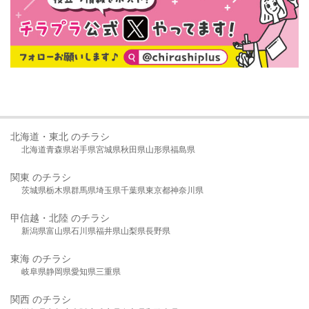
北海道・東北 のチラシ
北海道
青森県
岩手県
宮城県
秋田県
山形県
福島県
関東 のチラシ
茨城県
栃木県
群馬県
埼玉県
千葉県
東京都
神奈川県
甲信越・北陸 のチラシ
新潟県
富山県
石川県
福井県
山梨県
長野県
東海 のチラシ
岐阜県
静岡県
愛知県
三重県
関西 のチラシ