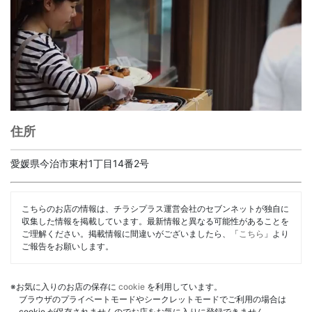
住所
愛媛県今治市東村1丁目14番2号
こちらのお店の情報は、チラシプラス運営会社のセブンネットが独自に
収集した情報を掲載しています。最新情報と異なる可能性があることを
ご理解ください。掲載情報に間違いがございましたら、「
こちら
」より
ご報告をお願いします。
※お気に入りのお店の保存に
cookie
を利用しています。
ブラウザのプライベートモードやシークレットモードでご利用の場合は
cookie が保存されませんのでお店をお気に入りに登録できません。