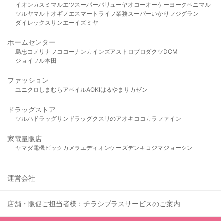
イオン
カスミ
マルエツ
スーパーバリュー
ヤオコー
オーケー
ヨークベニマル
ツルヤ
マルト
オギノ
エスマート
ライフ
業務スーパー
いかり
フジグラン
ダイレックス
サンエー
イズミヤ
ホームセンター
島忠
コメリ
ナフコ
コーナン
カインズ
アストロプロダクツ
DCM
ジョイフル本田
ファッション
ユニクロ
しまむら
アベイル
AOKI
はるやま
サカゼン
ドラッグストア
ツルハドラッグ
サンドラッグ
クスリのアオキ
ココカラファイン
家電量販店
ヤマダ電機
ビックカメラ
エディオン
ケーズデンキ
コジマ
ジョーシン
運営会社
店舗・販促ご担当者様：チラシプラスサービスのご案内