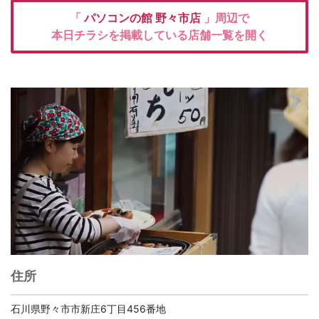
「
パソコンの館
野々市店
」周辺で
本日チラシを掲載している店舗一覧を開く
住所
石川県野々市市新庄6丁目456番地