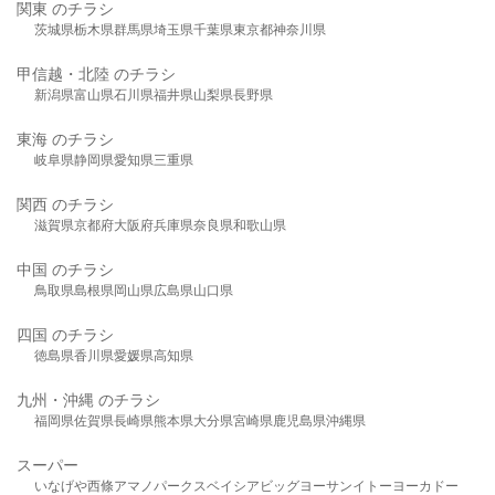
関東 のチラシ
茨城県
栃木県
群馬県
埼玉県
千葉県
東京都
神奈川県
甲信越・北陸 のチラシ
新潟県
富山県
石川県
福井県
山梨県
長野県
東海 のチラシ
岐阜県
静岡県
愛知県
三重県
関西 のチラシ
滋賀県
京都府
大阪府
兵庫県
奈良県
和歌山県
中国 のチラシ
鳥取県
島根県
岡山県
広島県
山口県
四国 のチラシ
徳島県
香川県
愛媛県
高知県
九州・沖縄 のチラシ
福岡県
佐賀県
長崎県
熊本県
大分県
宮崎県
鹿児島県
沖縄県
スーパー
いなげや
西條
アマノパークス
ベイシア
ビッグヨーサン
イトーヨーカドー