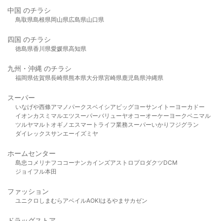
中国 のチラシ
鳥取県
島根県
岡山県
広島県
山口県
四国 のチラシ
徳島県
香川県
愛媛県
高知県
九州・沖縄 のチラシ
福岡県
佐賀県
長崎県
熊本県
大分県
宮崎県
鹿児島県
沖縄県
スーパー
いなげや
西條
アマノパークス
ベイシア
ビッグヨーサン
イトーヨーカドー
イオン
カスミ
マルエツ
スーパーバリュー
ヤオコー
オーケー
ヨークベニマル
ツルヤ
マルト
オギノ
エスマート
ライフ
業務スーパー
いかり
フジグラン
ダイレックス
サンエー
イズミヤ
ホームセンター
島忠
コメリ
ナフコ
コーナン
カインズ
アストロプロダクツ
DCM
ジョイフル本田
ファッション
ユニクロ
しまむら
アベイル
AOKI
はるやま
サカゼン
ドラッグストア