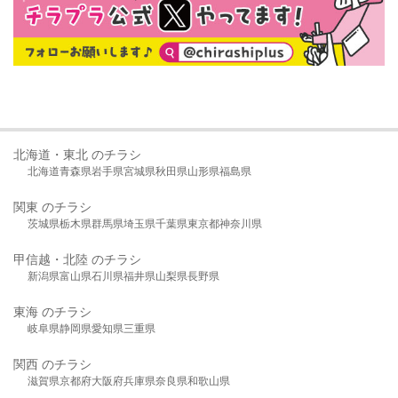
北海道・東北 のチラシ
北海道
青森県
岩手県
宮城県
秋田県
山形県
福島県
関東 のチラシ
茨城県
栃木県
群馬県
埼玉県
千葉県
東京都
神奈川県
甲信越・北陸 のチラシ
新潟県
富山県
石川県
福井県
山梨県
長野県
東海 のチラシ
岐阜県
静岡県
愛知県
三重県
関西 のチラシ
滋賀県
京都府
大阪府
兵庫県
奈良県
和歌山県