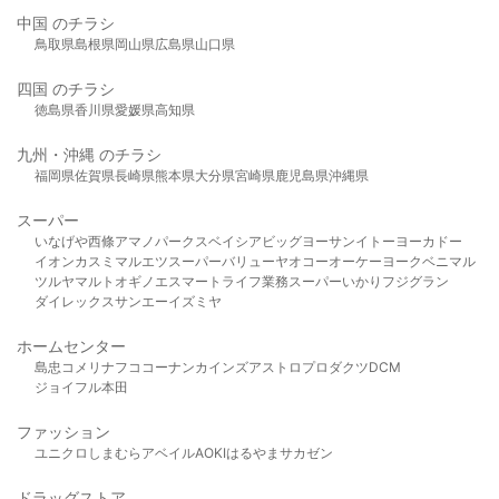
中国 のチラシ
鳥取県
島根県
岡山県
広島県
山口県
四国 のチラシ
徳島県
香川県
愛媛県
高知県
九州・沖縄 のチラシ
福岡県
佐賀県
長崎県
熊本県
大分県
宮崎県
鹿児島県
沖縄県
スーパー
いなげや
西條
アマノパークス
ベイシア
ビッグヨーサン
イトーヨーカドー
イオン
カスミ
マルエツ
スーパーバリュー
ヤオコー
オーケー
ヨークベニマル
ツルヤ
マルト
オギノ
エスマート
ライフ
業務スーパー
いかり
フジグラン
ダイレックス
サンエー
イズミヤ
ホームセンター
島忠
コメリ
ナフコ
コーナン
カインズ
アストロプロダクツ
DCM
ジョイフル本田
ファッション
ユニクロ
しまむら
アベイル
AOKI
はるやま
サカゼン
ドラッグストア