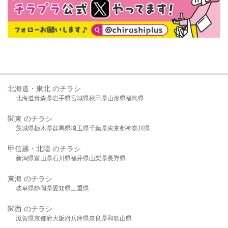
北海道・東北 のチラシ
北海道
青森県
岩手県
宮城県
秋田県
山形県
福島県
関東 のチラシ
茨城県
栃木県
群馬県
埼玉県
千葉県
東京都
神奈川県
甲信越・北陸 のチラシ
新潟県
富山県
石川県
福井県
山梨県
長野県
東海 のチラシ
岐阜県
静岡県
愛知県
三重県
関西 のチラシ
滋賀県
京都府
大阪府
兵庫県
奈良県
和歌山県