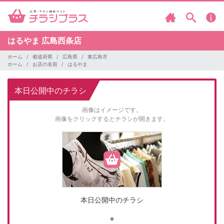
はるやま
広島西条店
ホーム
都道府県
広島県
東広島市
ホーム
お店の名前
はるやま
本日公開中のチラシ
画像はイメージです。
画像をクリックするとチラシが開きます。
本日公開中のチラシ