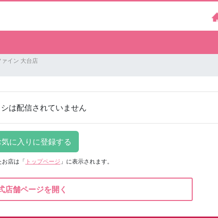
ァイン 大台店
ラシは配信されていません
たお店は
「
トップページ
」に表示されます。
式店舗ページを開く