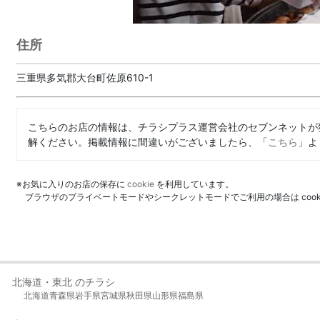
住所
三重県多気郡大台町佐原610-1
こちらのお店の情報は、チラシプラス運営会社のセブンネットが
解ください。掲載情報に間違いがございましたら、「
こちら
」よ
※お気に入りのお店の保存に
cookie
を利用しています。
ブラウザのプライベートモードやシークレットモードでご利用の場合は coo
北海道・東北 のチラシ
北海道
青森県
岩手県
宮城県
秋田県
山形県
福島県