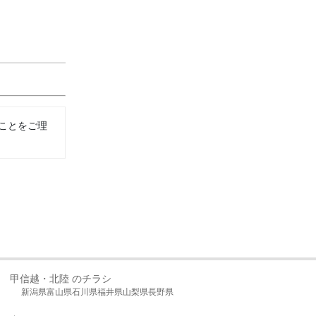
ことをご理
甲信越・北陸 のチラシ
新潟県
富山県
石川県
福井県
山梨県
長野県