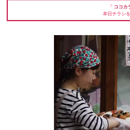
「
ココカ
本日チラシ