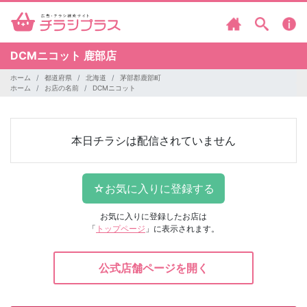
DCMニコット
鹿部店
ホーム
都道府県
北海道
茅部郡鹿部町
ホーム
お店の名前
DCMニコット
本日チラシは配信されていません
お気に入りに登録したお店は
「
トップページ
」に表示されます。
公式店舗ページを開く