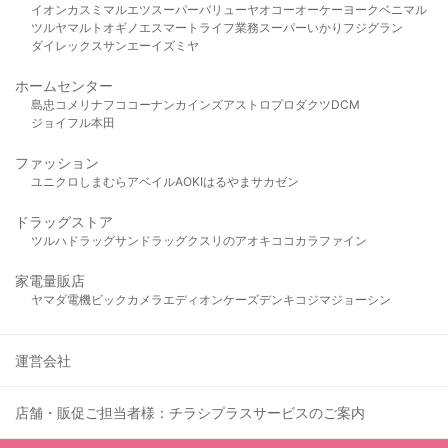
イオン
カスミ
マルエツ
スーパーバリュー
ヤオコー
オーケー
ヨークベニマル
ツルヤ
マルト
オギノ
エスマート
ライフ
業務スーパー
いかり
フジグラン
ダイレックス
サンエー
イズミヤ
ホームセンター
島忠
コメリ
ナフコ
コーナン
カインズ
アストロプロダクツ
DCM
ジョイフル本田
ファッション
ユニクロ
しまむら
アベイル
AOKI
はるやま
サカゼン
ドラッグストア
ツルハドラッグ
サンドラッグ
クスリのアオキ
ココカラファイン
家電量販店
ヤマダ電機
ビックカメラ
エディオン
ケーズデンキ
コジマ
ジョーシン
運営会社
店舗・販促ご担当者様：チラシプラスサービスのご案内