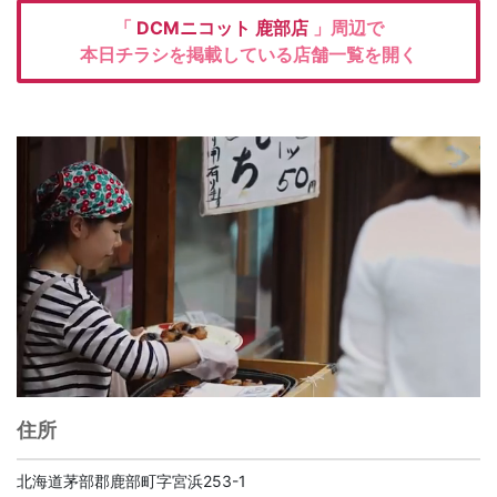
「
DCMニコット
鹿部店
」周辺で
本日チラシを掲載している店舗一覧を開く
住所
北海道茅部郡鹿部町字宮浜253-1