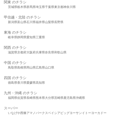
関東 のチラシ
茨城県
栃木県
群馬県
埼玉県
千葉県
東京都
神奈川県
甲信越・北陸 のチラシ
新潟県
富山県
石川県
福井県
山梨県
長野県
東海 のチラシ
岐阜県
静岡県
愛知県
三重県
関西 のチラシ
滋賀県
京都府
大阪府
兵庫県
奈良県
和歌山県
中国 のチラシ
鳥取県
島根県
岡山県
広島県
山口県
四国 のチラシ
徳島県
香川県
愛媛県
高知県
九州・沖縄 のチラシ
福岡県
佐賀県
長崎県
熊本県
大分県
宮崎県
鹿児島県
沖縄県
スーパー
いなげや
西條
アマノパークス
ベイシア
ビッグヨーサン
イトーヨーカドー