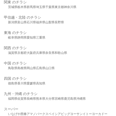
関東 のチラシ
茨城県
栃木県
群馬県
埼玉県
千葉県
東京都
神奈川県
甲信越・北陸 のチラシ
新潟県
富山県
石川県
福井県
山梨県
長野県
東海 のチラシ
岐阜県
静岡県
愛知県
三重県
関西 のチラシ
滋賀県
京都府
大阪府
兵庫県
奈良県
和歌山県
中国 のチラシ
鳥取県
島根県
岡山県
広島県
山口県
四国 のチラシ
徳島県
香川県
愛媛県
高知県
九州・沖縄 のチラシ
福岡県
佐賀県
長崎県
熊本県
大分県
宮崎県
鹿児島県
沖縄県
スーパー
いなげや
西條
アマノパークス
ベイシア
ビッグヨーサン
イトーヨーカドー