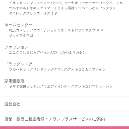
イオン
カスミ
マルエツ
スーパーバリュー
ヤオコー
オーケー
ヨークベニマル
ツルヤ
マルト
オギノ
エスマート
ライフ
業務スーパー
いかり
フジグラン
ダイレックス
サンエー
イズミヤ
ホームセンター
島忠
コメリ
ナフコ
コーナン
カインズ
アストロプロダクツ
DCM
ジョイフル本田
ファッション
ユニクロ
しまむら
アベイル
AOKI
はるやま
サカゼン
ドラッグストア
ツルハドラッグ
サンドラッグ
クスリのアオキ
ココカラファイン
家電量販店
ヤマダ電機
ビックカメラ
エディオン
ケーズデンキ
コジマ
ジョーシン
運営会社
店舗・販促ご担当者様：チラシプラスサービスのご案内