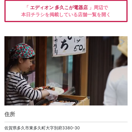
「
エディオン
多久こが電器店
」周辺で
本日チラシを掲載している店舗一覧を開く
住所
佐賀県多久市東多久町大字別府3380-30