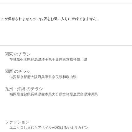
kie が保存されませんのでお店をお気に入りに登録できません。
関東 のチラシ
茨城県
栃木県
群馬県
埼玉県
千葉県
東京都
神奈川県
関西 のチラシ
滋賀県
京都府
大阪府
兵庫県
奈良県
和歌山県
九州・沖縄 のチラシ
福岡県
佐賀県
長崎県
熊本県
大分県
宮崎県
鹿児島県
沖縄県
ファッション
ユニクロ
しまむら
アベイル
AOKI
はるやま
サカゼン