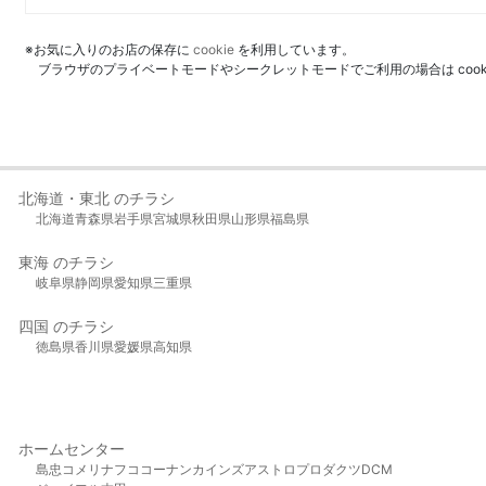
※お気に入りのお店の保存に
cookie
を利用しています。
ブラウザのプライベートモードやシークレットモードでご利用の場合は coo
北海道・東北 のチラシ
北海道
青森県
岩手県
宮城県
秋田県
山形県
福島県
東海 のチラシ
岐阜県
静岡県
愛知県
三重県
四国 のチラシ
徳島県
香川県
愛媛県
高知県
ホームセンター
島忠
コメリ
ナフコ
コーナン
カインズ
アストロプロダクツ
DCM