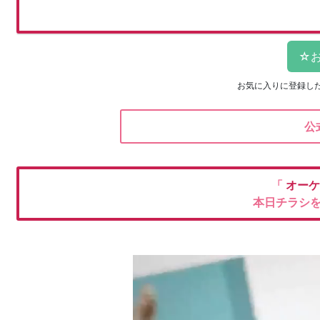
お気に入りに登録し
公
「
オー
本日チラシ