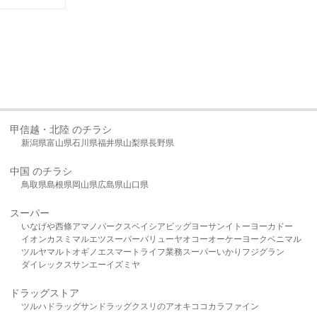
甲信越・北陸 のチラシ
新潟県
富山県
石川県
福井県
山梨県
長野県
中国 のチラシ
鳥取県
島根県
岡山県
広島県
山口県
スーパー
いなげや
西條
アマノパークス
ベイシア
ビッグヨーサン
イトーヨーカドー
イオン
カスミ
マルエツ
スーパーバリュー
ヤオコー
オーケー
ヨークベニマル
ツルヤ
マルト
オギノ
エスマート
ライフ
業務スーパー
いかり
フジグラン
ダイレックス
サンエー
イズミヤ
ドラッグストア
ツルハドラッグ
サンドラッグ
クスリのアオキ
ココカラファイン