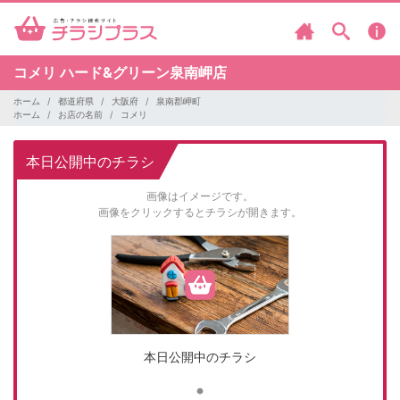
コメリ
ハード&グリーン泉南岬店
ホーム
都道府県
大阪府
泉南郡岬町
ホーム
お店の名前
コメリ
本日公開中のチラシ
画像はイメージです。
画像をクリックするとチラシが開きます。
本日公開中のチラシ