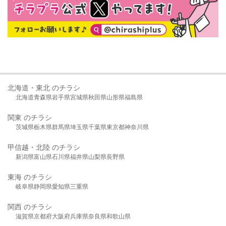
北海道・東北 のチラシ
北海道
青森県
岩手県
宮城県
秋田県
山形県
福島県
関東 のチラシ
茨城県
栃木県
群馬県
埼玉県
千葉県
東京都
神奈川県
甲信越・北陸 のチラシ
新潟県
富山県
石川県
福井県
山梨県
長野県
東海 のチラシ
岐阜県
静岡県
愛知県
三重県
関西 のチラシ
滋賀県
京都府
大阪府
兵庫県
奈良県
和歌山県