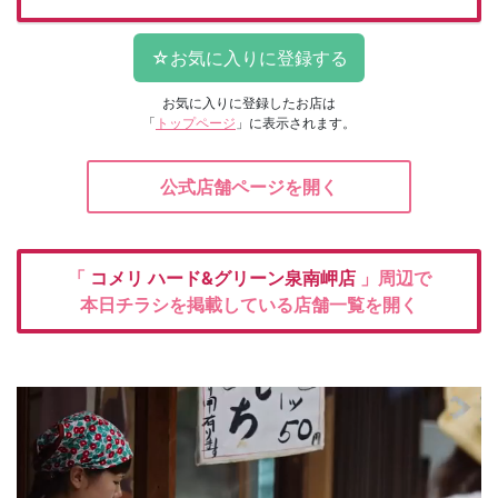
お気に入りに登録したお店は
「
トップページ
」に表示されます。
公式店舗ページを開く
「
コメリ
ハード&グリーン泉南岬店
」周辺で
本日チラシを掲載している店舗一覧を開く