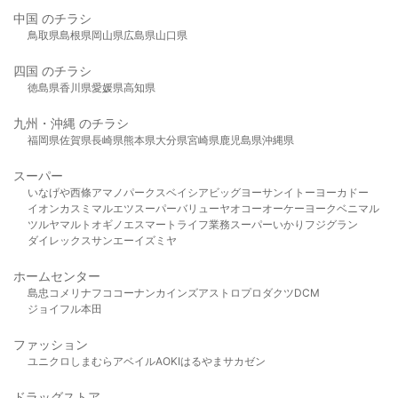
中国 のチラシ
鳥取県
島根県
岡山県
広島県
山口県
四国 のチラシ
徳島県
香川県
愛媛県
高知県
九州・沖縄 のチラシ
福岡県
佐賀県
長崎県
熊本県
大分県
宮崎県
鹿児島県
沖縄県
スーパー
いなげや
西條
アマノパークス
ベイシア
ビッグヨーサン
イトーヨーカドー
イオン
カスミ
マルエツ
スーパーバリュー
ヤオコー
オーケー
ヨークベニマル
ツルヤ
マルト
オギノ
エスマート
ライフ
業務スーパー
いかり
フジグラン
ダイレックス
サンエー
イズミヤ
ホームセンター
島忠
コメリ
ナフコ
コーナン
カインズ
アストロプロダクツ
DCM
ジョイフル本田
ファッション
ユニクロ
しまむら
アベイル
AOKI
はるやま
サカゼン
ドラッグストア