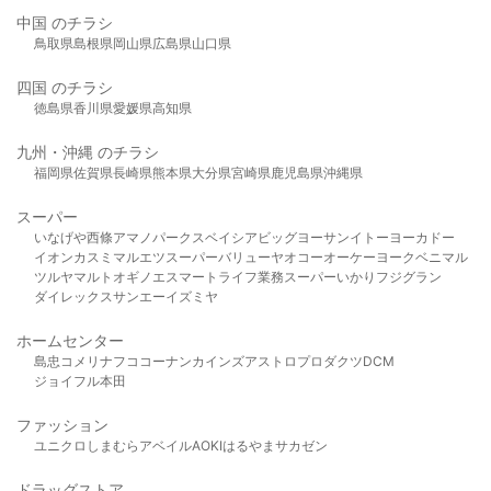
中国 のチラシ
鳥取県
島根県
岡山県
広島県
山口県
四国 のチラシ
徳島県
香川県
愛媛県
高知県
九州・沖縄 のチラシ
福岡県
佐賀県
長崎県
熊本県
大分県
宮崎県
鹿児島県
沖縄県
スーパー
いなげや
西條
アマノパークス
ベイシア
ビッグヨーサン
イトーヨーカドー
イオン
カスミ
マルエツ
スーパーバリュー
ヤオコー
オーケー
ヨークベニマル
ツルヤ
マルト
オギノ
エスマート
ライフ
業務スーパー
いかり
フジグラン
ダイレックス
サンエー
イズミヤ
ホームセンター
島忠
コメリ
ナフコ
コーナン
カインズ
アストロプロダクツ
DCM
ジョイフル本田
ファッション
ユニクロ
しまむら
アベイル
AOKI
はるやま
サカゼン
ドラッグストア