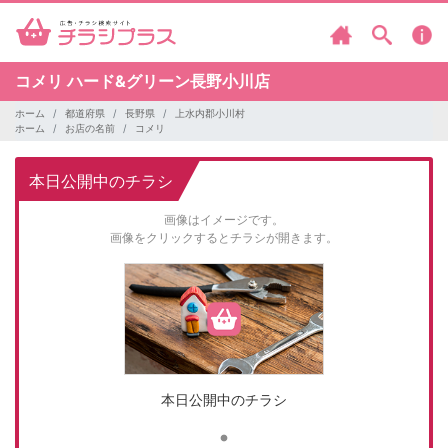
コメリ
ハード&グリーン長野小川店
ホーム
都道府県
長野県
上水内郡小川村
ホーム
お店の名前
コメリ
本日公開中のチラシ
画像はイメージです。
画像をクリックするとチラシが開きます。
本日公開中のチラシ