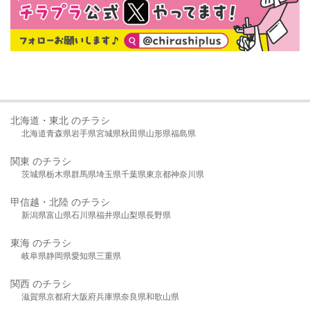
北海道・東北 のチラシ
北海道
青森県
岩手県
宮城県
秋田県
山形県
福島県
関東 のチラシ
茨城県
栃木県
群馬県
埼玉県
千葉県
東京都
神奈川県
甲信越・北陸 のチラシ
新潟県
富山県
石川県
福井県
山梨県
長野県
東海 のチラシ
岐阜県
静岡県
愛知県
三重県
関西 のチラシ
滋賀県
京都府
大阪府
兵庫県
奈良県
和歌山県