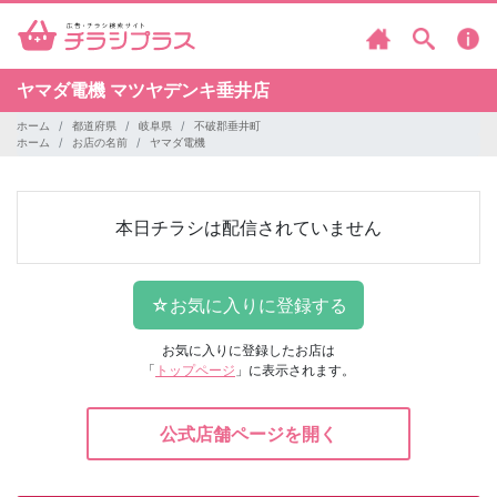
ヤマダ電機
マツヤデンキ垂井店
ホーム
都道府県
岐阜県
不破郡垂井町
ホーム
お店の名前
ヤマダ電機
本日チラシは配信されていません
お気に入りに登録したお店は
「
トップページ
」に表示されます。
公式店舗ページを開く