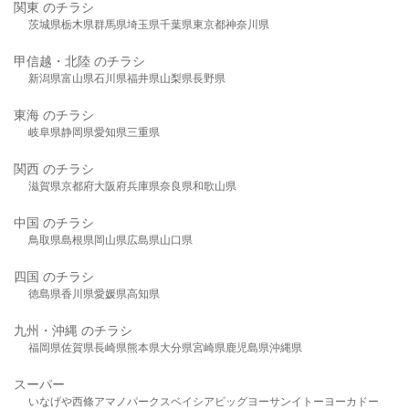
関東 のチラシ
茨城県
栃木県
群馬県
埼玉県
千葉県
東京都
神奈川県
甲信越・北陸 のチラシ
新潟県
富山県
石川県
福井県
山梨県
長野県
東海 のチラシ
岐阜県
静岡県
愛知県
三重県
関西 のチラシ
滋賀県
京都府
大阪府
兵庫県
奈良県
和歌山県
中国 のチラシ
鳥取県
島根県
岡山県
広島県
山口県
四国 のチラシ
徳島県
香川県
愛媛県
高知県
九州・沖縄 のチラシ
福岡県
佐賀県
長崎県
熊本県
大分県
宮崎県
鹿児島県
沖縄県
スーパー
いなげや
西條
アマノパークス
ベイシア
ビッグヨーサン
イトーヨーカドー