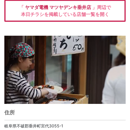
「
ヤマダ電機
マツヤデンキ垂井店
」周辺で
本日チラシを掲載している店舗一覧を開く
住所
岐阜県不破郡垂井町宮代3055-1