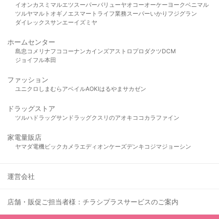
イオン
カスミ
マルエツ
スーパーバリュー
ヤオコー
オーケー
ヨークベニマル
ツルヤ
マルト
オギノ
エスマート
ライフ
業務スーパー
いかり
フジグラン
ダイレックス
サンエー
イズミヤ
ホームセンター
島忠
コメリ
ナフコ
コーナン
カインズ
アストロプロダクツ
DCM
ジョイフル本田
ファッション
ユニクロ
しまむら
アベイル
AOKI
はるやま
サカゼン
ドラッグストア
ツルハドラッグ
サンドラッグ
クスリのアオキ
ココカラファイン
家電量販店
ヤマダ電機
ビックカメラ
エディオン
ケーズデンキ
コジマ
ジョーシン
運営会社
店舗・販促ご担当者様：チラシプラスサービスのご案内