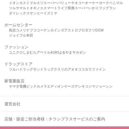
イオン
カスミ
マルエツ
スーパーバリュー
ヤオコー
オーケー
ヨークベニマル
ツルヤ
マルト
オギノ
エスマート
ライフ
業務スーパー
いかり
フジグラン
ダイレックス
サンエー
イズミヤ
ホームセンター
島忠
コメリ
ナフコ
コーナン
カインズ
アストロプロダクツ
DCM
ジョイフル本田
ファッション
ユニクロ
しまむら
アベイル
AOKI
はるやま
サカゼン
ドラッグストア
ツルハドラッグ
サンドラッグ
クスリのアオキ
ココカラファイン
家電量販店
ヤマダ電機
ビックカメラ
エディオン
ケーズデンキ
コジマ
ジョーシン
運営会社
店舗・販促ご担当者様：チラシプラスサービスのご案内