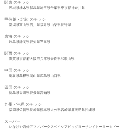
関東 のチラシ
茨城県
栃木県
群馬県
埼玉県
千葉県
東京都
神奈川県
甲信越・北陸 のチラシ
新潟県
富山県
石川県
福井県
山梨県
長野県
東海 のチラシ
岐阜県
静岡県
愛知県
三重県
関西 のチラシ
滋賀県
京都府
大阪府
兵庫県
奈良県
和歌山県
中国 のチラシ
鳥取県
島根県
岡山県
広島県
山口県
四国 のチラシ
徳島県
香川県
愛媛県
高知県
九州・沖縄 のチラシ
福岡県
佐賀県
長崎県
熊本県
大分県
宮崎県
鹿児島県
沖縄県
スーパー
いなげや
西條
アマノパークス
ベイシア
ビッグヨーサン
イトーヨーカドー