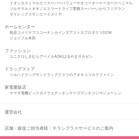
イオン
カスミ
マルエツ
スーパーバリュー
ヤオコー
オーケー
ヨークベニマル
ツルヤ
マルト
オギノ
エスマート
ライフ
業務スーパー
いかり
フジグラン
ダイレックス
サンエー
イズミヤ
ホームセンター
島忠
コメリ
ナフコ
コーナン
カインズ
アストロプロダクツ
DCM
ジョイフル本田
ファッション
ユニクロ
しまむら
アベイル
AOKI
はるやま
サカゼン
ドラッグストア
ツルハドラッグ
サンドラッグ
クスリのアオキ
ココカラファイン
家電量販店
ヤマダ電機
ビックカメラ
エディオン
ケーズデンキ
コジマ
ジョーシン
運営会社
店舗・販促ご担当者様：チラシプラスサービスのご案内