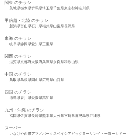
関東 のチラシ
茨城県
栃木県
群馬県
埼玉県
千葉県
東京都
神奈川県
甲信越・北陸 のチラシ
新潟県
富山県
石川県
福井県
山梨県
長野県
東海 のチラシ
岐阜県
静岡県
愛知県
三重県
関西 のチラシ
滋賀県
京都府
大阪府
兵庫県
奈良県
和歌山県
中国 のチラシ
鳥取県
島根県
岡山県
広島県
山口県
四国 のチラシ
徳島県
香川県
愛媛県
高知県
九州・沖縄 のチラシ
福岡県
佐賀県
長崎県
熊本県
大分県
宮崎県
鹿児島県
沖縄県
スーパー
いなげや
西條
アマノパークス
ベイシア
ビッグヨーサン
イトーヨーカドー