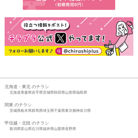
北海道・東北 のチラシ
北海道
青森県
岩手県
宮城県
秋田県
山形県
福島県
関東 のチラシ
茨城県
栃木県
群馬県
埼玉県
千葉県
東京都
神奈川県
甲信越・北陸 のチラシ
新潟県
富山県
石川県
福井県
山梨県
長野県