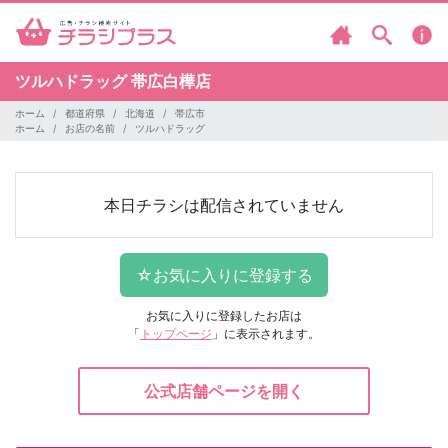
ツルハドラッグ
帯広白樺店
ホーム
都道府県
北海道
帯広市
ホーム
お店の名前
ツルハドラッグ
本日チラシは配信されていません
お気に入りに登録したお店は
「
トップページ
」に表示されます。
公式店舗ページを開く