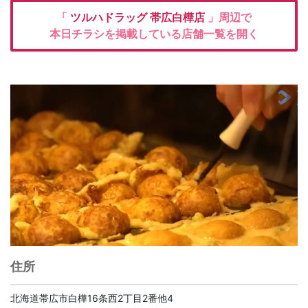
「
ツルハドラッグ
帯広白樺店
」周辺で
本日チラシを掲載している店舗一覧を開く
住所
北海道帯広市白樺16条西2丁目2番他4