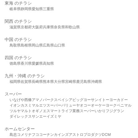
東海 のチラシ
岐阜県
静岡県
愛知県
三重県
関西 のチラシ
滋賀県
京都府
大阪府
兵庫県
奈良県
和歌山県
中国 のチラシ
鳥取県
島根県
岡山県
広島県
山口県
四国 のチラシ
徳島県
香川県
愛媛県
高知県
九州・沖縄 のチラシ
福岡県
佐賀県
長崎県
熊本県
大分県
宮崎県
鹿児島県
沖縄県
スーパー
いなげや
西條
アマノパークス
ベイシア
ビッグヨーサン
イトーヨーカドー
イオン
カスミ
マルエツ
スーパーバリュー
ヤオコー
オーケー
ヨークベニマル
ツルヤ
マルト
オギノ
エスマート
ライフ
業務スーパー
いかり
フジグラン
ダイレックス
サンエー
イズミヤ
ホームセンター
島忠
コメリ
ナフコ
コーナン
カインズ
アストロプロダクツ
DCM