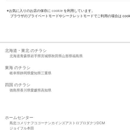
※お気に入りのお店の保存に
cookie
を利用しています。
ブラウザのプライベートモードやシークレットモードでご利用の場合は coo
北海道・東北 のチラシ
北海道
青森県
岩手県
宮城県
秋田県
山形県
福島県
東海 のチラシ
岐阜県
静岡県
愛知県
三重県
四国 のチラシ
徳島県
香川県
愛媛県
高知県
ホームセンター
島忠
コメリ
ナフコ
コーナン
カインズ
アストロプロダクツ
DCM
ジョイフル本田