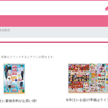
新北島店
。
画像をクリックするとチラシが開きます。
8/8(土)~お盆の準備はライ
(土)~夏物衣料がお買い得!