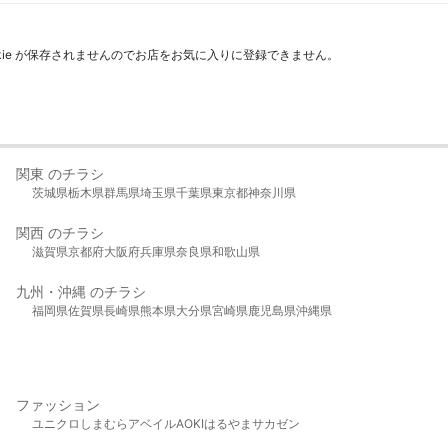
kie が保存されませんのでお店をお気に入りに登録できません。
関東 のチラシ
茨城県
栃木県
群馬県
埼玉県
千葉県
東京都
神奈川県
関西 のチラシ
滋賀県
京都府
大阪府
兵庫県
奈良県
和歌山県
九州・沖縄 のチラシ
福岡県
佐賀県
長崎県
熊本県
大分県
宮崎県
鹿児島県
沖縄県
ファッション
ユニクロ
しまむら
アベイル
AOKI
はるやま
サカゼン