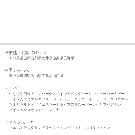
甲信越・北陸 のチラシ
新潟県
富山県
石川県
福井県
山梨県
長野県
中国 のチラシ
鳥取県
島根県
岡山県
広島県
山口県
スーパー
いなげや
西條
アマノパークス
ベイシア
ビッグヨーサン
イトーヨーカドー
イオン
カスミ
マルエツ
スーパーバリュー
ヤオコー
オーケー
ヨークベニマル
ツルヤ
マルト
オギノ
エスマート
ライフ
業務スーパー
いかり
フジグラン
ダイレックス
サンエー
イズミヤ
ドラッグストア
ツルハドラッグ
サンドラッグ
クスリのアオキ
ココカラファイン