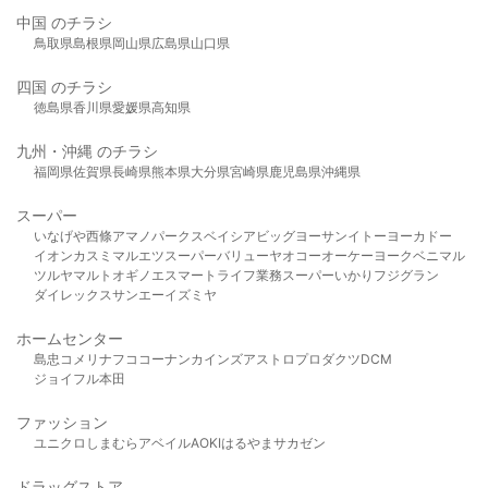
中国 のチラシ
鳥取県
島根県
岡山県
広島県
山口県
四国 のチラシ
徳島県
香川県
愛媛県
高知県
九州・沖縄 のチラシ
福岡県
佐賀県
長崎県
熊本県
大分県
宮崎県
鹿児島県
沖縄県
スーパー
いなげや
西條
アマノパークス
ベイシア
ビッグヨーサン
イトーヨーカドー
イオン
カスミ
マルエツ
スーパーバリュー
ヤオコー
オーケー
ヨークベニマル
ツルヤ
マルト
オギノ
エスマート
ライフ
業務スーパー
いかり
フジグラン
ダイレックス
サンエー
イズミヤ
ホームセンター
島忠
コメリ
ナフコ
コーナン
カインズ
アストロプロダクツ
DCM
ジョイフル本田
ファッション
ユニクロ
しまむら
アベイル
AOKI
はるやま
サカゼン
ドラッグストア