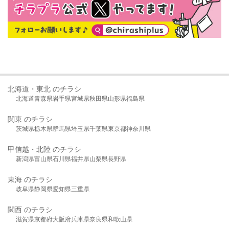
北海道・東北 のチラシ
北海道
青森県
岩手県
宮城県
秋田県
山形県
福島県
関東 のチラシ
茨城県
栃木県
群馬県
埼玉県
千葉県
東京都
神奈川県
甲信越・北陸 のチラシ
新潟県
富山県
石川県
福井県
山梨県
長野県
東海 のチラシ
岐阜県
静岡県
愛知県
三重県
関西 のチラシ
滋賀県
京都府
大阪府
兵庫県
奈良県
和歌山県