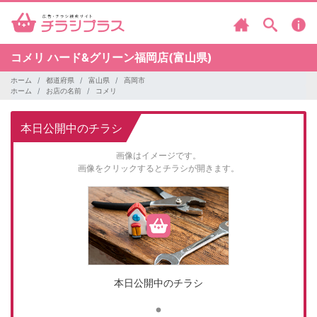
コメリ
ハード&グリーン福岡店(富山県)
ホーム
都道府県
富山県
高岡市
ホーム
お店の名前
コメリ
本日公開中のチラシ
画像はイメージです。
画像をクリックするとチラシが開きます。
本日公開中のチラシ