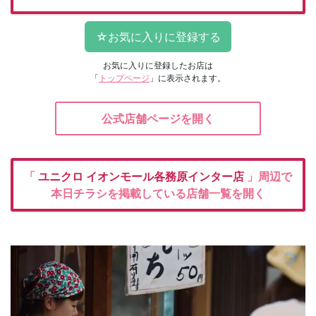
お気に入りに登録したお店は
「
トップページ
」に表示されます。
公式店舗ページを開く
「
ユニクロ
イオンモール各務原インター店
」周辺で
本日チラシを掲載している店舗一覧を開く