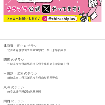
北海道・東北 のチラシ
北海道
青森県
岩手県
宮城県
秋田県
山形県
福島県
関東 のチラシ
茨城県
栃木県
群馬県
埼玉県
千葉県
東京都
神奈川県
甲信越・北陸 のチラシ
新潟県
富山県
石川県
福井県
山梨県
長野県
東海 のチラシ
岐阜県
静岡県
愛知県
三重県
関西 のチラシ