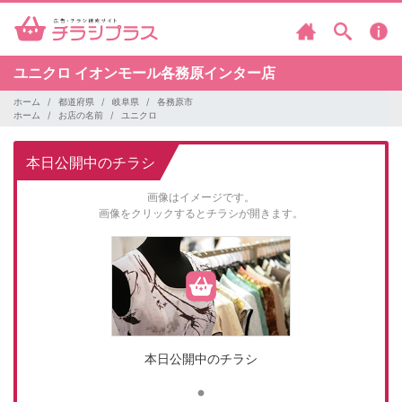
ユニクロ
イオンモール各務原インター店
ホーム
都道府県
岐阜県
各務原市
ホーム
お店の名前
ユニクロ
本日公開中のチラシ
画像はイメージです。
画像をクリックするとチラシが開きます。
本日公開中のチラシ