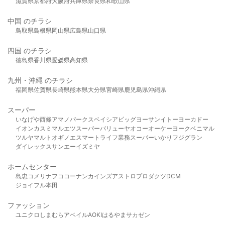
滋賀県
京都府
大阪府
兵庫県
奈良県
和歌山県
中国 のチラシ
鳥取県
島根県
岡山県
広島県
山口県
四国 のチラシ
徳島県
香川県
愛媛県
高知県
九州・沖縄 のチラシ
福岡県
佐賀県
長崎県
熊本県
大分県
宮崎県
鹿児島県
沖縄県
スーパー
いなげや
西條
アマノパークス
ベイシア
ビッグヨーサン
イトーヨーカドー
イオン
カスミ
マルエツ
スーパーバリュー
ヤオコー
オーケー
ヨークベニマル
ツルヤ
マルト
オギノ
エスマート
ライフ
業務スーパー
いかり
フジグラン
ダイレックス
サンエー
イズミヤ
ホームセンター
島忠
コメリ
ナフコ
コーナン
カインズ
アストロプロダクツ
DCM
ジョイフル本田
ファッション
ユニクロ
しまむら
アベイル
AOKI
はるやま
サカゼン