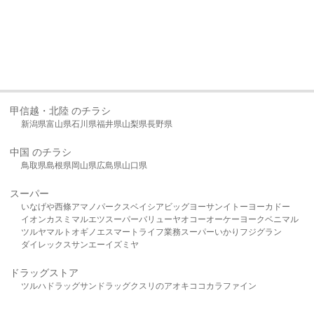
甲信越・北陸 のチラシ
新潟県
富山県
石川県
福井県
山梨県
長野県
中国 のチラシ
鳥取県
島根県
岡山県
広島県
山口県
スーパー
いなげや
西條
アマノパークス
ベイシア
ビッグヨーサン
イトーヨーカドー
イオン
カスミ
マルエツ
スーパーバリュー
ヤオコー
オーケー
ヨークベニマル
ツルヤ
マルト
オギノ
エスマート
ライフ
業務スーパー
いかり
フジグラン
ダイレックス
サンエー
イズミヤ
ドラッグストア
ツルハドラッグ
サンドラッグ
クスリのアオキ
ココカラファイン