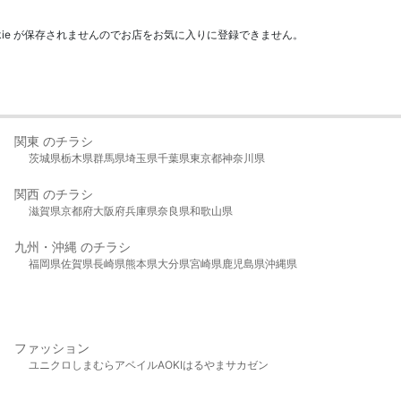
kie が保存されませんのでお店をお気に入りに登録できません。
関東 のチラシ
茨城県
栃木県
群馬県
埼玉県
千葉県
東京都
神奈川県
関西 のチラシ
滋賀県
京都府
大阪府
兵庫県
奈良県
和歌山県
九州・沖縄 のチラシ
福岡県
佐賀県
長崎県
熊本県
大分県
宮崎県
鹿児島県
沖縄県
ファッション
ユニクロ
しまむら
アベイル
AOKI
はるやま
サカゼン