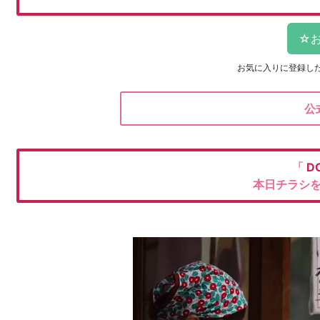
お気に入りに登録し
公
「
D
本日チラシ