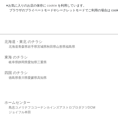
※お気に入りのお店の保存に
cookie
を利用しています。
ブラウザのプライベートモードやシークレットモードでご利用の場合は coo
北海道・東北 のチラシ
北海道
青森県
岩手県
宮城県
秋田県
山形県
福島県
東海 のチラシ
岐阜県
静岡県
愛知県
三重県
四国 のチラシ
徳島県
香川県
愛媛県
高知県
ホームセンター
島忠
コメリ
ナフコ
コーナン
カインズ
アストロプロダクツ
DCM
ジョイフル本田