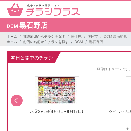
黒石野店
DCM
ホーム
都道府県からチラシを探す
岩手県
盛岡市
DCM 黒石野店
ホーム
お店の名前からチラシを探す
DCM
黒石野店
本日公開中のチラシ
画像はイメージです
お盆SALE!(8月6日~8月17日)
クイックル