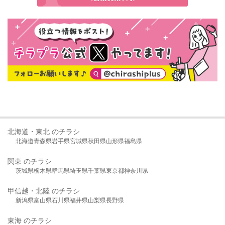
北海道・東北 のチラシ
北海道
青森県
岩手県
宮城県
秋田県
山形県
福島県
関東 のチラシ
茨城県
栃木県
群馬県
埼玉県
千葉県
東京都
神奈川県
甲信越・北陸 のチラシ
新潟県
富山県
石川県
福井県
山梨県
長野県
東海 のチラシ