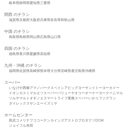
岐阜県
静岡県
愛知県
三重県
関西 のチラシ
滋賀県
京都府
大阪府
兵庫県
奈良県
和歌山県
中国 のチラシ
鳥取県
島根県
岡山県
広島県
山口県
四国 のチラシ
徳島県
香川県
愛媛県
高知県
九州・沖縄 のチラシ
福岡県
佐賀県
長崎県
熊本県
大分県
宮崎県
鹿児島県
沖縄県
スーパー
いなげや
西條
アマノパークス
ベイシア
ビッグヨーサン
イトーヨーカドー
イオン
カスミ
マルエツ
スーパーバリュー
ヤオコー
オーケー
ヨークベニマル
ツルヤ
マルト
オギノ
エスマート
ライフ
業務スーパー
いかり
フジグラン
ダイレックス
サンエー
イズミヤ
ホームセンター
島忠
コメリ
ナフコ
コーナン
カインズ
アストロプロダクツ
DCM
ジョイフル本田