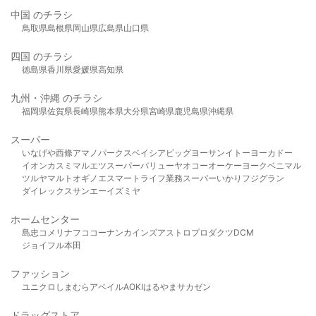
中国 のチラシ
鳥取県
島根県
岡山県
広島県
山口県
四国 のチラシ
徳島県
香川県
愛媛県
高知県
九州・沖縄 のチラシ
福岡県
佐賀県
長崎県
熊本県
大分県
宮崎県
鹿児島県
沖縄県
スーパー
いなげや
西條
アマノパークス
ベイシア
ビッグヨーサン
イトーヨーカドー
イオン
カスミ
マルエツ
スーパーバリュー
ヤオコー
オーケー
ヨークベニマル
ツルヤ
マルト
オギノ
エスマート
ライフ
業務スーパー
いかり
フジグラン
ダイレックス
サンエー
イズミヤ
ホームセンター
島忠
コメリ
ナフコ
コーナン
カインズ
アストロプロダクツ
DCM
ジョイフル本田
ファッション
ユニクロ
しまむら
アベイル
AOKI
はるやま
サカゼン
ドラッグストア