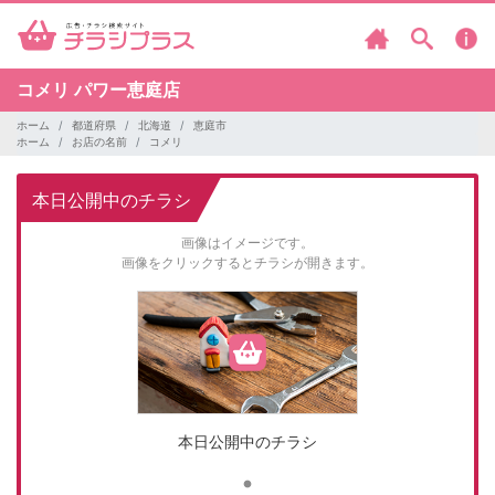
コメリ
パワー恵庭店
ホーム
都道府県
北海道
恵庭市
ホーム
お店の名前
コメリ
本日公開中のチラシ
画像はイメージです。
画像をクリックするとチラシが開きます。
本日公開中のチラシ