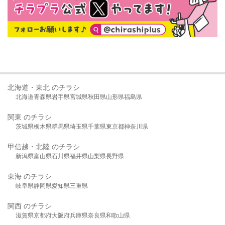
北海道・東北 のチラシ
北海道
青森県
岩手県
宮城県
秋田県
山形県
福島県
関東 のチラシ
茨城県
栃木県
群馬県
埼玉県
千葉県
東京都
神奈川県
甲信越・北陸 のチラシ
新潟県
富山県
石川県
福井県
山梨県
長野県
東海 のチラシ
岐阜県
静岡県
愛知県
三重県
関西 のチラシ
滋賀県
京都府
大阪府
兵庫県
奈良県
和歌山県