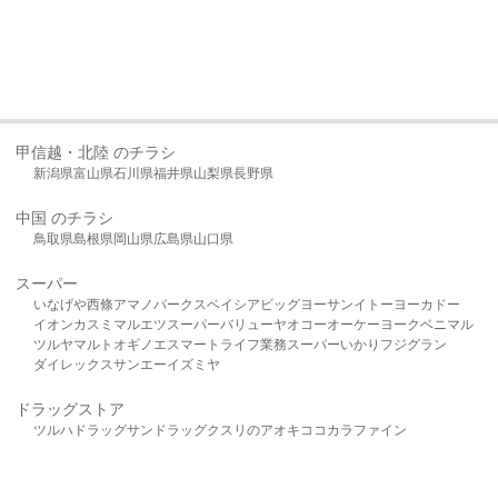
甲信越・北陸 のチラシ
新潟県
富山県
石川県
福井県
山梨県
長野県
中国 のチラシ
鳥取県
島根県
岡山県
広島県
山口県
スーパー
いなげや
西條
アマノパークス
ベイシア
ビッグヨーサン
イトーヨーカドー
イオン
カスミ
マルエツ
スーパーバリュー
ヤオコー
オーケー
ヨークベニマル
ツルヤ
マルト
オギノ
エスマート
ライフ
業務スーパー
いかり
フジグラン
ダイレックス
サンエー
イズミヤ
ドラッグストア
ツルハドラッグ
サンドラッグ
クスリのアオキ
ココカラファイン