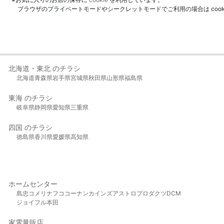
ブラウザのプライベートモードやシークレットモードでご利用の場合は coo
北海道・東北 のチラシ
北海道
青森県
岩手県
宮城県
秋田県
山形県
福島県
東海 のチラシ
岐阜県
静岡県
愛知県
三重県
四国 のチラシ
徳島県
香川県
愛媛県
高知県
ホームセンター
島忠
コメリ
ナフコ
コーナン
カインズ
アストロプロダクツ
DCM
ジョイフル本田
家電量販店