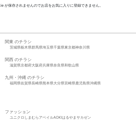
kie が保存されませんのでお店をお気に入りに登録できません。
関東 のチラシ
茨城県
栃木県
群馬県
埼玉県
千葉県
東京都
神奈川県
関西 のチラシ
滋賀県
京都府
大阪府
兵庫県
奈良県
和歌山県
九州・沖縄 のチラシ
福岡県
佐賀県
長崎県
熊本県
大分県
宮崎県
鹿児島県
沖縄県
ファッション
ユニクロ
しまむら
アベイル
AOKI
はるやま
サカゼン