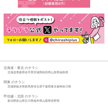
北海道・東北 のチラシ
北海道
青森県
岩手県
宮城県
秋田県
山形県
福島県
関東 のチラシ
茨城県
栃木県
群馬県
埼玉県
千葉県
東京都
神奈川県
甲信越・北陸 のチラシ
新潟県
富山県
石川県
福井県
山梨県
長野県