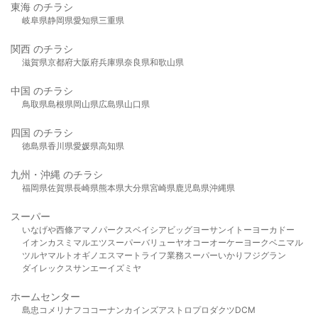
東海 のチラシ
岐阜県
静岡県
愛知県
三重県
関西 のチラシ
滋賀県
京都府
大阪府
兵庫県
奈良県
和歌山県
中国 のチラシ
鳥取県
島根県
岡山県
広島県
山口県
四国 のチラシ
徳島県
香川県
愛媛県
高知県
九州・沖縄 のチラシ
福岡県
佐賀県
長崎県
熊本県
大分県
宮崎県
鹿児島県
沖縄県
スーパー
いなげや
西條
アマノパークス
ベイシア
ビッグヨーサン
イトーヨーカドー
イオン
カスミ
マルエツ
スーパーバリュー
ヤオコー
オーケー
ヨークベニマル
ツルヤ
マルト
オギノ
エスマート
ライフ
業務スーパー
いかり
フジグラン
ダイレックス
サンエー
イズミヤ
ホームセンター
島忠
コメリ
ナフコ
コーナン
カインズ
アストロプロダクツ
DCM