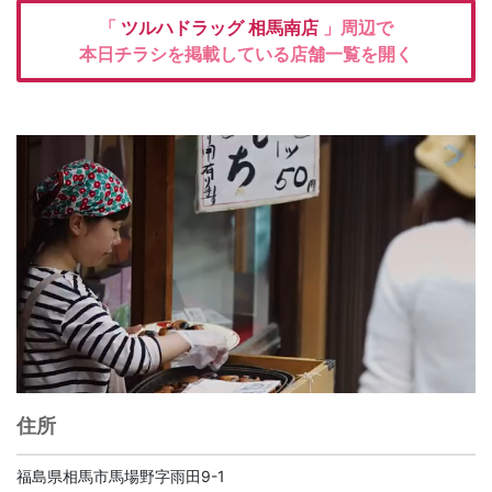
「
ツルハドラッグ
相馬南店
」周辺で
本日チラシを掲載している店舗一覧を開く
住所
福島県相馬市馬場野字雨田9-1