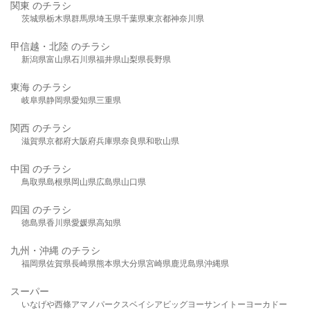
関東 のチラシ
茨城県
栃木県
群馬県
埼玉県
千葉県
東京都
神奈川県
甲信越・北陸 のチラシ
新潟県
富山県
石川県
福井県
山梨県
長野県
東海 のチラシ
岐阜県
静岡県
愛知県
三重県
関西 のチラシ
滋賀県
京都府
大阪府
兵庫県
奈良県
和歌山県
中国 のチラシ
鳥取県
島根県
岡山県
広島県
山口県
四国 のチラシ
徳島県
香川県
愛媛県
高知県
九州・沖縄 のチラシ
福岡県
佐賀県
長崎県
熊本県
大分県
宮崎県
鹿児島県
沖縄県
スーパー
いなげや
西條
アマノパークス
ベイシア
ビッグヨーサン
イトーヨーカドー