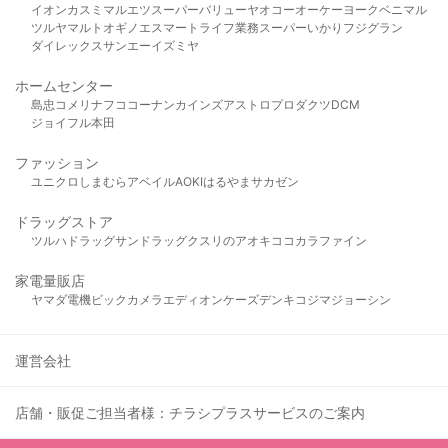
イオン
カスミ
マルエツ
スーパーバリュー
ヤオコー
オーケー
ヨークベニマル
ツルヤ
マルト
オギノ
エスマート
ライフ
業務スーパー
いかり
フジグラン
ダイレックス
サンエー
イズミヤ
ホームセンター
島忠
コメリ
ナフコ
コーナン
カインズ
アストロプロダクツ
DCM
ジョイフル本田
ファッション
ユニクロ
しまむら
アベイル
AOKI
はるやま
サカゼン
ドラッグストア
ツルハドラッグ
サンドラッグ
クスリのアオキ
ココカラファイン
家電量販店
ヤマダ電機
ビックカメラ
エディオン
ケーズデンキ
コジマ
ジョーシン
運営会社
店舗・販促ご担当者様：チラシプラスサービスのご案内