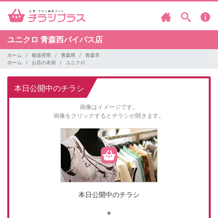
ユニクロ
青森西バイパス店
ホーム
都道府県
青森県
青森市
ホーム
お店の名前
ユニクロ
本日公開中のチラシ
画像はイメージです。
画像をクリックするとチラシが開きます。
本日公開中のチラシ