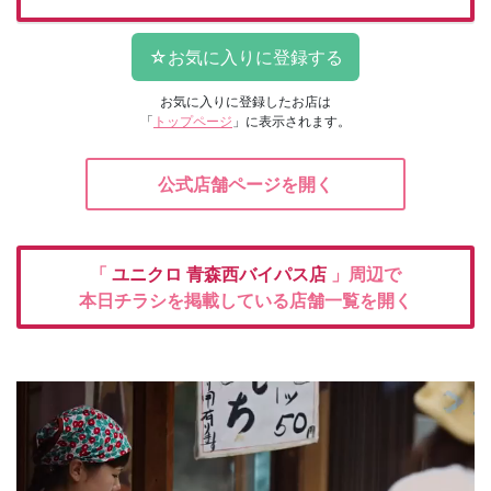
お気に入りに登録したお店は
「
トップページ
」に表示されます。
公式店舗ページを開く
「
ユニクロ
青森西バイパス店
」周辺で
本日チラシを掲載している店舗一覧を開く