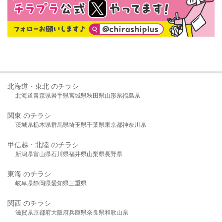
北海道・東北 のチラシ
北海道
青森県
岩手県
宮城県
秋田県
山形県
福島県
関東 のチラシ
茨城県
栃木県
群馬県
埼玉県
千葉県
東京都
神奈川県
甲信越・北陸 のチラシ
新潟県
富山県
石川県
福井県
山梨県
長野県
東海 のチラシ
岐阜県
静岡県
愛知県
三重県
関西 のチラシ
滋賀県
京都府
大阪府
兵庫県
奈良県
和歌山県