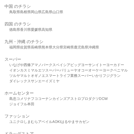
中国 のチラシ
鳥取県
島根県
岡山県
広島県
山口県
四国 のチラシ
徳島県
香川県
愛媛県
高知県
九州・沖縄 のチラシ
福岡県
佐賀県
長崎県
熊本県
大分県
宮崎県
鹿児島県
沖縄県
スーパー
いなげや
西條
アマノパークス
ベイシア
ビッグヨーサン
イトーヨーカドー
イオン
カスミ
マルエツ
スーパーバリュー
ヤオコー
オーケー
ヨークベニマル
ツルヤ
マルト
オギノ
エスマート
ライフ
業務スーパー
いかり
フジグラン
ダイレックス
サンエー
イズミヤ
ホームセンター
島忠
コメリ
ナフコ
コーナン
カインズ
アストロプロダクツ
DCM
ジョイフル本田
ファッション
ユニクロ
しまむら
アベイル
AOKI
はるやま
サカゼン
ドラッグストア