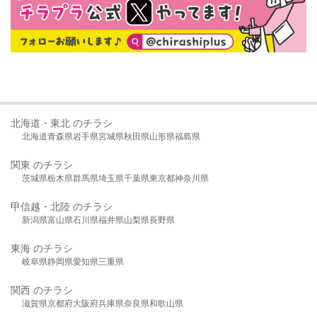
北海道・東北 のチラシ
北海道
青森県
岩手県
宮城県
秋田県
山形県
福島県
関東 のチラシ
茨城県
栃木県
群馬県
埼玉県
千葉県
東京都
神奈川県
甲信越・北陸 のチラシ
新潟県
富山県
石川県
福井県
山梨県
長野県
東海 のチラシ
岐阜県
静岡県
愛知県
三重県
関西 のチラシ
滋賀県
京都府
大阪府
兵庫県
奈良県
和歌山県