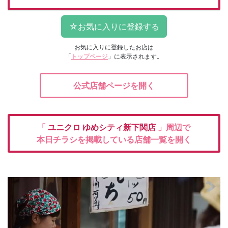
お気に入りに登録したお店は
「
トップページ
」に表示されます。
公式店舗ページを開く
「
ユニクロ
ゆめシティ新下関店
」周辺で
本日チラシを掲載している店舗一覧を開く