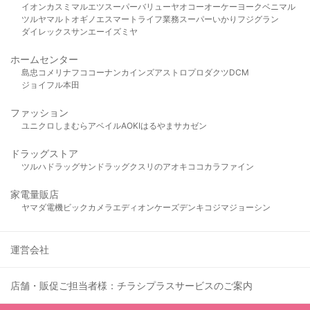
イオン
カスミ
マルエツ
スーパーバリュー
ヤオコー
オーケー
ヨークベニマル
ツルヤ
マルト
オギノ
エスマート
ライフ
業務スーパー
いかり
フジグラン
ダイレックス
サンエー
イズミヤ
ホームセンター
島忠
コメリ
ナフコ
コーナン
カインズ
アストロプロダクツ
DCM
ジョイフル本田
ファッション
ユニクロ
しまむら
アベイル
AOKI
はるやま
サカゼン
ドラッグストア
ツルハドラッグ
サンドラッグ
クスリのアオキ
ココカラファイン
家電量販店
ヤマダ電機
ビックカメラ
エディオン
ケーズデンキ
コジマ
ジョーシン
運営会社
店舗・販促ご担当者様：チラシプラスサービスのご案内