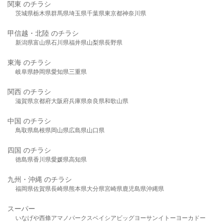
関東 のチラシ
茨城県
栃木県
群馬県
埼玉県
千葉県
東京都
神奈川県
甲信越・北陸 のチラシ
新潟県
富山県
石川県
福井県
山梨県
長野県
東海 のチラシ
岐阜県
静岡県
愛知県
三重県
関西 のチラシ
滋賀県
京都府
大阪府
兵庫県
奈良県
和歌山県
中国 のチラシ
鳥取県
島根県
岡山県
広島県
山口県
四国 のチラシ
徳島県
香川県
愛媛県
高知県
九州・沖縄 のチラシ
福岡県
佐賀県
長崎県
熊本県
大分県
宮崎県
鹿児島県
沖縄県
スーパー
いなげや
西條
アマノパークス
ベイシア
ビッグヨーサン
イトーヨーカドー