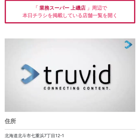
「
業務スーパー
上磯店
」周辺で
本日チラシを掲載している店舗一覧を開く
住所
北海道北斗市七重浜7丁目12-1