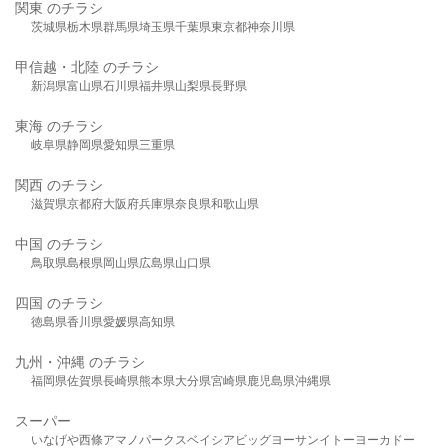
関東 のチラシ
茨城県
栃木県
群馬県
埼玉県
千葉県
東京都
神奈川県
甲信越・北陸 のチラシ
新潟県
富山県
石川県
福井県
山梨県
長野県
東海 のチラシ
岐阜県
静岡県
愛知県
三重県
関西 のチラシ
滋賀県
京都府
大阪府
兵庫県
奈良県
和歌山県
中国 のチラシ
鳥取県
島根県
岡山県
広島県
山口県
四国 のチラシ
徳島県
香川県
愛媛県
高知県
九州・沖縄 のチラシ
福岡県
佐賀県
長崎県
熊本県
大分県
宮崎県
鹿児島県
沖縄県
スーパー
いなげや
西條
アマノパークス
ベイシア
ビッグヨーサン
イトーヨーカドー