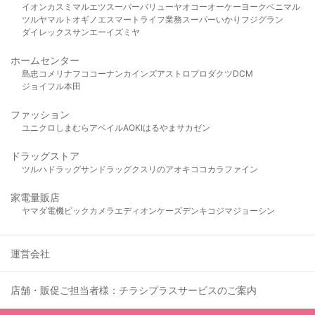
イオン
カスミ
マルエツ
スーパーバリュー
ヤオコー
オーケー
ヨークベニマル
ツルヤ
マルト
オギノ
エスマート
ライフ
業務スーパー
いかり
フジグラン
ダイレックス
サンエー
イズミヤ
ホームセンター
島忠
コメリ
ナフコ
コーナン
カインズ
アストロプロダクツ
DCM
ジョイフル本田
ファッション
ユニクロ
しまむら
アベイル
AOKI
はるやま
サカゼン
ドラッグストア
ツルハドラッグ
サンドラッグ
クスリのアオキ
ココカラファイン
家電量販店
ヤマダ電機
ビックカメラ
エディオン
ケーズデンキ
コジマ
ジョーシン
運営会社
店舗・販促ご担当者様：チラシプラスサービスのご案内