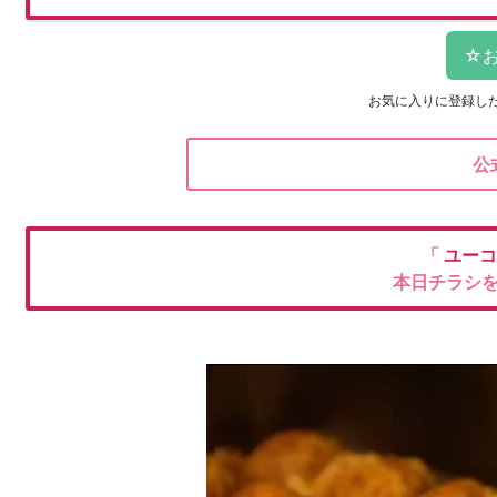
お気に入りに登録し
公
「
ユー
本日チラシ