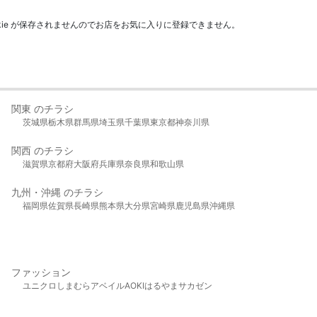
kie が保存されませんのでお店をお気に入りに登録できません。
関東 のチラシ
茨城県
栃木県
群馬県
埼玉県
千葉県
東京都
神奈川県
関西 のチラシ
滋賀県
京都府
大阪府
兵庫県
奈良県
和歌山県
九州・沖縄 のチラシ
福岡県
佐賀県
長崎県
熊本県
大分県
宮崎県
鹿児島県
沖縄県
ファッション
ユニクロ
しまむら
アベイル
AOKI
はるやま
サカゼン