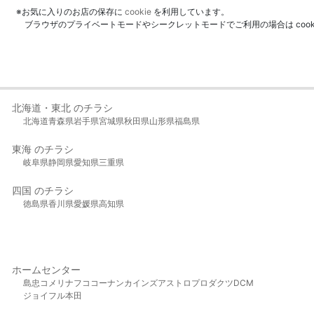
※お気に入りのお店の保存に
cookie
を利用しています。
ブラウザのプライベートモードやシークレットモードでご利用の場合は coo
北海道・東北 のチラシ
北海道
青森県
岩手県
宮城県
秋田県
山形県
福島県
東海 のチラシ
岐阜県
静岡県
愛知県
三重県
四国 のチラシ
徳島県
香川県
愛媛県
高知県
ホームセンター
島忠
コメリ
ナフコ
コーナン
カインズ
アストロプロダクツ
DCM
ジョイフル本田