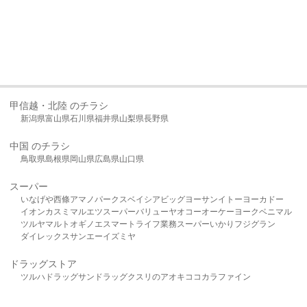
甲信越・北陸 のチラシ
新潟県
富山県
石川県
福井県
山梨県
長野県
中国 のチラシ
鳥取県
島根県
岡山県
広島県
山口県
スーパー
いなげや
西條
アマノパークス
ベイシア
ビッグヨーサン
イトーヨーカドー
イオン
カスミ
マルエツ
スーパーバリュー
ヤオコー
オーケー
ヨークベニマル
ツルヤ
マルト
オギノ
エスマート
ライフ
業務スーパー
いかり
フジグラン
ダイレックス
サンエー
イズミヤ
ドラッグストア
ツルハドラッグ
サンドラッグ
クスリのアオキ
ココカラファイン