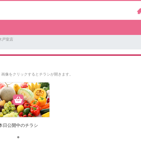
木戸室店
。
画像をクリックするとチラシが開きます。
本日公開中のチラシ