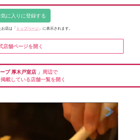
たお店は
「
トップページ
」に表示されます。
式店舗ページを開く
コープ
厚木戸室店
」周辺で
を掲載している店舗一覧を開く