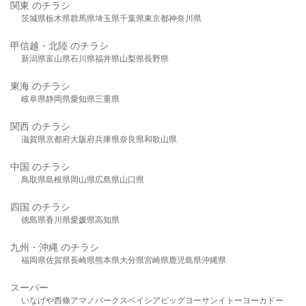
関東 のチラシ
茨城県
栃木県
群馬県
埼玉県
千葉県
東京都
神奈川県
甲信越・北陸 のチラシ
新潟県
富山県
石川県
福井県
山梨県
長野県
東海 のチラシ
岐阜県
静岡県
愛知県
三重県
関西 のチラシ
滋賀県
京都府
大阪府
兵庫県
奈良県
和歌山県
中国 のチラシ
鳥取県
島根県
岡山県
広島県
山口県
四国 のチラシ
徳島県
香川県
愛媛県
高知県
九州・沖縄 のチラシ
福岡県
佐賀県
長崎県
熊本県
大分県
宮崎県
鹿児島県
沖縄県
スーパー
いなげや
西條
アマノパークス
ベイシア
ビッグヨーサン
イトーヨーカドー