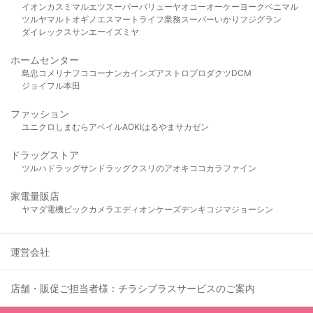
イオン
カスミ
マルエツ
スーパーバリュー
ヤオコー
オーケー
ヨークベニマル
ツルヤ
マルト
オギノ
エスマート
ライフ
業務スーパー
いかり
フジグラン
ダイレックス
サンエー
イズミヤ
ホームセンター
島忠
コメリ
ナフコ
コーナン
カインズ
アストロプロダクツ
DCM
ジョイフル本田
ファッション
ユニクロ
しまむら
アベイル
AOKI
はるやま
サカゼン
ドラッグストア
ツルハドラッグ
サンドラッグ
クスリのアオキ
ココカラファイン
家電量販店
ヤマダ電機
ビックカメラ
エディオン
ケーズデンキ
コジマ
ジョーシン
運営会社
店舗・販促ご担当者様：チラシプラスサービスのご案内