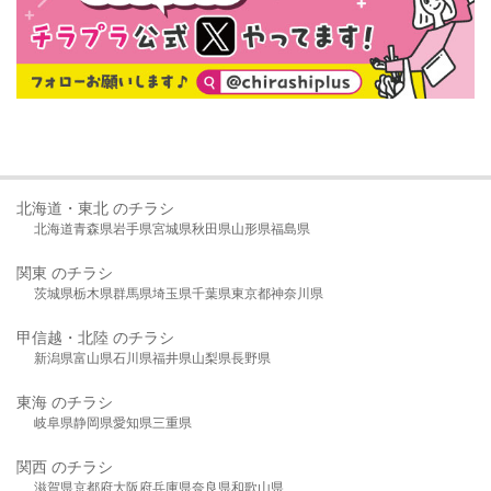
北海道・東北 のチラシ
北海道
青森県
岩手県
宮城県
秋田県
山形県
福島県
関東 のチラシ
茨城県
栃木県
群馬県
埼玉県
千葉県
東京都
神奈川県
甲信越・北陸 のチラシ
新潟県
富山県
石川県
福井県
山梨県
長野県
東海 のチラシ
岐阜県
静岡県
愛知県
三重県
関西 のチラシ
滋賀県
京都府
大阪府
兵庫県
奈良県
和歌山県