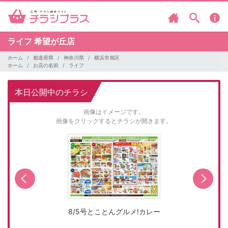
ライフ
希望が丘店
ホーム
都道府県
神奈川県
横浜市旭区
ホーム
お店の名前
ライフ
本日公開中のチラシ
画像はイメージです。
画像をクリックするとチラシが開きます。
8/5号とことんグルメ!カレー