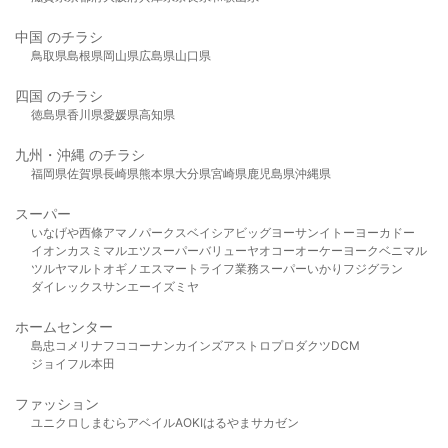
中国 のチラシ
鳥取県
島根県
岡山県
広島県
山口県
四国 のチラシ
徳島県
香川県
愛媛県
高知県
九州・沖縄 のチラシ
福岡県
佐賀県
長崎県
熊本県
大分県
宮崎県
鹿児島県
沖縄県
スーパー
いなげや
西條
アマノパークス
ベイシア
ビッグヨーサン
イトーヨーカドー
イオン
カスミ
マルエツ
スーパーバリュー
ヤオコー
オーケー
ヨークベニマル
ツルヤ
マルト
オギノ
エスマート
ライフ
業務スーパー
いかり
フジグラン
ダイレックス
サンエー
イズミヤ
ホームセンター
島忠
コメリ
ナフコ
コーナン
カインズ
アストロプロダクツ
DCM
ジョイフル本田
ファッション
ユニクロ
しまむら
アベイル
AOKI
はるやま
サカゼン