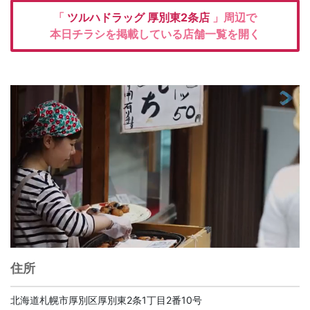
「
ツルハドラッグ
厚別東2条店
」周辺で
本日チラシを掲載している店舗一覧を開く
住所
北海道札幌市厚別区厚別東2条1丁目2番10号