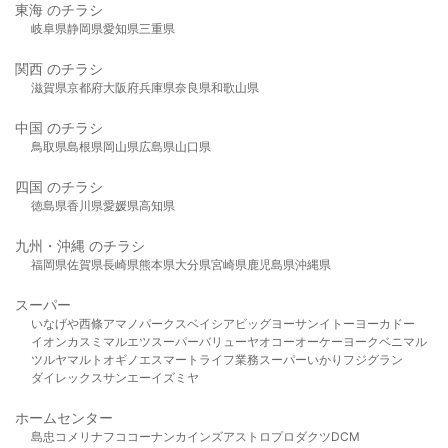
東海 のチラシ
岐阜県
静岡県
愛知県
三重県
関西 のチラシ
滋賀県
京都府
大阪府
兵庫県
奈良県
和歌山県
中国 のチラシ
鳥取県
島根県
岡山県
広島県
山口県
四国 のチラシ
徳島県
香川県
愛媛県
高知県
九州・沖縄 のチラシ
福岡県
佐賀県
長崎県
熊本県
大分県
宮崎県
鹿児島県
沖縄県
スーパー
いなげや
西條
アマノパークス
ベイシア
ビッグヨーサン
イトーヨーカドー
イオン
カスミ
マルエツ
スーパーバリュー
ヤオコー
オーケー
ヨークベニマル
ツルヤ
マルト
オギノ
エスマート
ライフ
業務スーパー
いかり
フジグラン
ダイレックス
サンエー
イズミヤ
ホームセンター
島忠
コメリ
ナフコ
コーナン
カインズ
アストロプロダクツ
DCM