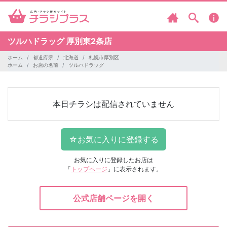
ツルハドラッグ
厚別東2条店
ホーム
都道府県
北海道
札幌市厚別区
ホーム
お店の名前
ツルハドラッグ
本日チラシは配信されていません
お気に入りに登録したお店は
「
トップページ
」に表示されます。
公式店舗ページを開く