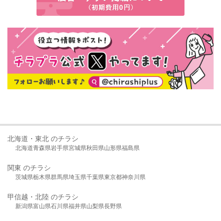
北海道・東北 のチラシ
北海道
青森県
岩手県
宮城県
秋田県
山形県
福島県
関東 のチラシ
茨城県
栃木県
群馬県
埼玉県
千葉県
東京都
神奈川県
甲信越・北陸 のチラシ
新潟県
富山県
石川県
福井県
山梨県
長野県