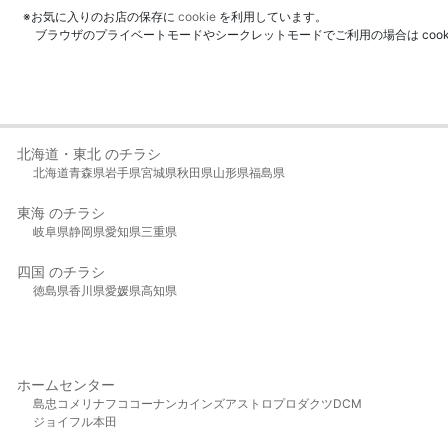
※お気に入りのお店の保存に
cookie
を利用しています。
ブラウザのプライベートモードやシークレットモードでご利用の場合は coo
北海道・東北 のチラシ
北海道
青森県
岩手県
宮城県
秋田県
山形県
福島県
東海 のチラシ
岐阜県
静岡県
愛知県
三重県
四国 のチラシ
徳島県
香川県
愛媛県
高知県
ホームセンター
島忠
コメリ
ナフコ
コーナン
カインズ
アストロプロダクツ
DCM
ジョイフル本田