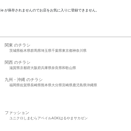
kie が保存されませんのでお店をお気に入りに登録できません。
関東 のチラシ
茨城県
栃木県
群馬県
埼玉県
千葉県
東京都
神奈川県
関西 のチラシ
滋賀県
京都府
大阪府
兵庫県
奈良県
和歌山県
九州・沖縄 のチラシ
福岡県
佐賀県
長崎県
熊本県
大分県
宮崎県
鹿児島県
沖縄県
ファッション
ユニクロ
しまむら
アベイル
AOKI
はるやま
サカゼン