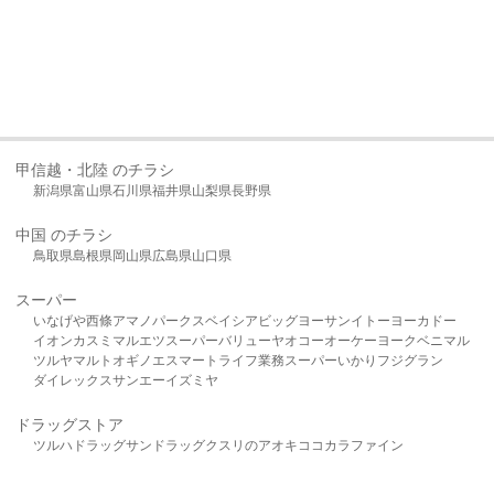
甲信越・北陸 のチラシ
新潟県
富山県
石川県
福井県
山梨県
長野県
中国 のチラシ
鳥取県
島根県
岡山県
広島県
山口県
スーパー
いなげや
西條
アマノパークス
ベイシア
ビッグヨーサン
イトーヨーカドー
イオン
カスミ
マルエツ
スーパーバリュー
ヤオコー
オーケー
ヨークベニマル
ツルヤ
マルト
オギノ
エスマート
ライフ
業務スーパー
いかり
フジグラン
ダイレックス
サンエー
イズミヤ
ドラッグストア
ツルハドラッグ
サンドラッグ
クスリのアオキ
ココカラファイン