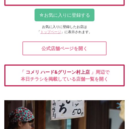
お気に入りに登録したお店は
「
トップページ
」に表示されます。
公式店舗ページを開く
「
コメリ
ハード&グリーン村上店
」周辺で
本日チラシを掲載している店舗一覧を開く