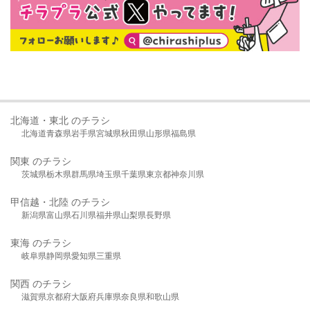
北海道・東北 のチラシ
北海道
青森県
岩手県
宮城県
秋田県
山形県
福島県
関東 のチラシ
茨城県
栃木県
群馬県
埼玉県
千葉県
東京都
神奈川県
甲信越・北陸 のチラシ
新潟県
富山県
石川県
福井県
山梨県
長野県
東海 のチラシ
岐阜県
静岡県
愛知県
三重県
関西 のチラシ
滋賀県
京都府
大阪府
兵庫県
奈良県
和歌山県