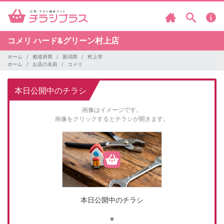
コメリ
ハード&グリーン村上店
ホーム
都道府県
新潟県
村上市
ホーム
お店の名前
コメリ
本日公開中のチラシ
画像はイメージです。
画像をクリックするとチラシが開きます。
本日公開中のチラシ