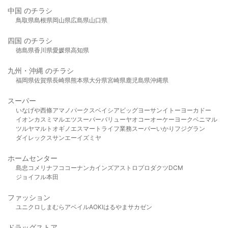
中国 のチラシ
鳥取県
島根県
岡山県
広島県
山口県
四国 のチラシ
徳島県
香川県
愛媛県
高知県
九州・沖縄 のチラシ
福岡県
佐賀県
長崎県
熊本県
大分県
宮崎県
鹿児島県
沖縄県
スーパー
いなげや
西條
アマノパークス
ベイシア
ビッグヨーサン
イトーヨーカドー
イオン
カスミ
マルエツ
スーパーバリュー
ヤオコー
オーケー
ヨークベニマル
ツルヤ
マルト
オギノ
エスマート
ライフ
業務スーパー
いかり
フジグラン
ダイレックス
サンエー
イズミヤ
ホームセンター
島忠
コメリ
ナフコ
コーナン
カインズ
アストロプロダクツ
DCM
ジョイフル本田
ファッション
ユニクロ
しまむら
アベイル
AOKI
はるやま
サカゼン
ドラッグストア