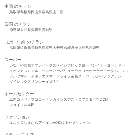
中国 のチラシ
鳥取県
島根県
岡山県
広島県
山口県
四国 のチラシ
徳島県
香川県
愛媛県
高知県
九州・沖縄 のチラシ
福岡県
佐賀県
長崎県
熊本県
大分県
宮崎県
鹿児島県
沖縄県
スーパー
いなげや
西條
アマノパークス
ベイシア
ビッグヨーサン
イトーヨーカドー
イオン
カスミ
マルエツ
スーパーバリュー
ヤオコー
オーケー
ヨークベニマル
ツルヤ
マルト
オギノ
エスマート
ライフ
業務スーパー
いかり
フジグラン
ダイレックス
サンエー
イズミヤ
ホームセンター
島忠
コメリ
ナフコ
コーナン
カインズ
アストロプロダクツ
DCM
ジョイフル本田
ファッション
ユニクロ
しまむら
アベイル
AOKI
はるやま
サカゼン
ドラッグストア