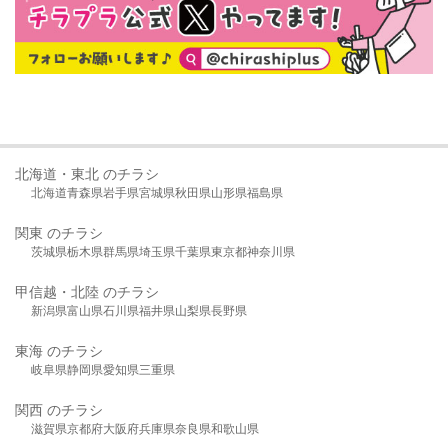
北海道・東北 のチラシ
北海道
青森県
岩手県
宮城県
秋田県
山形県
福島県
関東 のチラシ
茨城県
栃木県
群馬県
埼玉県
千葉県
東京都
神奈川県
甲信越・北陸 のチラシ
新潟県
富山県
石川県
福井県
山梨県
長野県
東海 のチラシ
岐阜県
静岡県
愛知県
三重県
関西 のチラシ
滋賀県
京都府
大阪府
兵庫県
奈良県
和歌山県