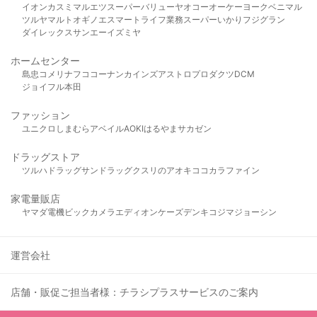
イオン
カスミ
マルエツ
スーパーバリュー
ヤオコー
オーケー
ヨークベニマル
ツルヤ
マルト
オギノ
エスマート
ライフ
業務スーパー
いかり
フジグラン
ダイレックス
サンエー
イズミヤ
ホームセンター
島忠
コメリ
ナフコ
コーナン
カインズ
アストロプロダクツ
DCM
ジョイフル本田
ファッション
ユニクロ
しまむら
アベイル
AOKI
はるやま
サカゼン
ドラッグストア
ツルハドラッグ
サンドラッグ
クスリのアオキ
ココカラファイン
家電量販店
ヤマダ電機
ビックカメラ
エディオン
ケーズデンキ
コジマ
ジョーシン
運営会社
店舗・販促ご担当者様：チラシプラスサービスのご案内