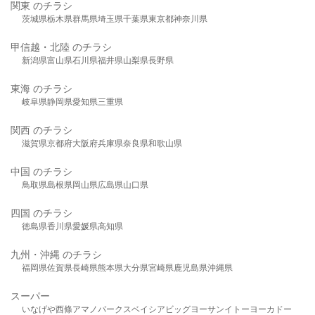
関東 のチラシ
茨城県
栃木県
群馬県
埼玉県
千葉県
東京都
神奈川県
甲信越・北陸 のチラシ
新潟県
富山県
石川県
福井県
山梨県
長野県
東海 のチラシ
岐阜県
静岡県
愛知県
三重県
関西 のチラシ
滋賀県
京都府
大阪府
兵庫県
奈良県
和歌山県
中国 のチラシ
鳥取県
島根県
岡山県
広島県
山口県
四国 のチラシ
徳島県
香川県
愛媛県
高知県
九州・沖縄 のチラシ
福岡県
佐賀県
長崎県
熊本県
大分県
宮崎県
鹿児島県
沖縄県
スーパー
いなげや
西條
アマノパークス
ベイシア
ビッグヨーサン
イトーヨーカドー