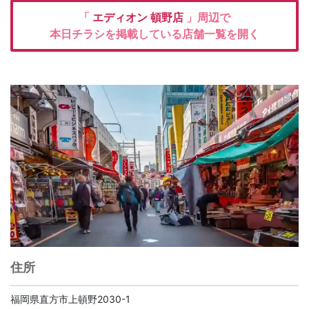
「
エディオン
頓野店
」周辺で
本日チラシを掲載している店舗一覧を開く
住所
福岡県直方市上頓野2030-1