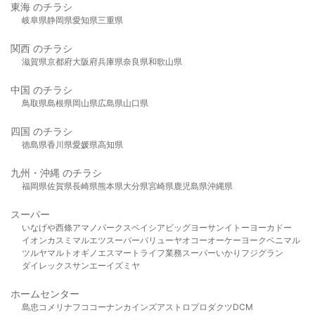
東海 のチラシ
岐阜県
静岡県
愛知県
三重県
関西 のチラシ
滋賀県
京都府
大阪府
兵庫県
奈良県
和歌山県
中国 のチラシ
鳥取県
島根県
岡山県
広島県
山口県
四国 のチラシ
徳島県
香川県
愛媛県
高知県
九州・沖縄 のチラシ
福岡県
佐賀県
長崎県
熊本県
大分県
宮崎県
鹿児島県
沖縄県
スーパー
いなげや
西條
アマノパークス
ベイシア
ビッグヨーサン
イトーヨーカドー
イオン
カスミ
マルエツ
スーパーバリュー
ヤオコー
オーケー
ヨークベニマル
ツルヤ
マルト
オギノ
エスマート
ライフ
業務スーパー
いかり
フジグラン
ダイレックス
サンエー
イズミヤ
ホームセンター
島忠
コメリ
ナフコ
コーナン
カインズ
アストロプロダクツ
DCM