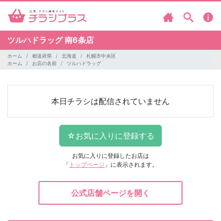
ツルハドラッグ
南6条店
ホーム
都道府県
北海道
札幌市中央区
ホーム
お店の名前
ツルハドラッグ
本日チラシは配信されていません
お気に入りに登録したお店は
「
トップページ
」に表示されます。
公式店舗ページを開く