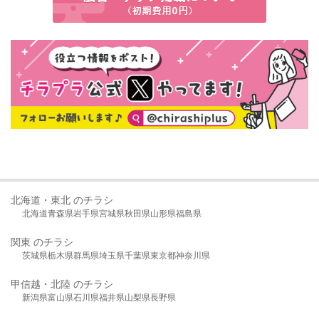
北海道・東北 のチラシ
北海道
青森県
岩手県
宮城県
秋田県
山形県
福島県
関東 のチラシ
茨城県
栃木県
群馬県
埼玉県
千葉県
東京都
神奈川県
甲信越・北陸 のチラシ
新潟県
富山県
石川県
福井県
山梨県
長野県