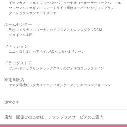
イオン
カスミ
マルエツ
スーパーバリュー
ヤオコー
オーケー
ヨークベニマル
ツルヤ
マルト
オギノ
エスマート
ライフ
業務スーパー
いかり
フジグラン
ダイレックス
サンエー
イズミヤ
ホームセンター
島忠
コメリ
ナフコ
コーナン
カインズ
アストロプロダクツ
DCM
ジョイフル本田
ファッション
ユニクロ
しまむら
アベイル
AOKI
はるやま
サカゼン
ドラッグストア
ツルハドラッグ
サンドラッグ
クスリのアオキ
ココカラファイン
家電量販店
ヤマダ電機
ビックカメラ
エディオン
ケーズデンキ
コジマ
ジョーシン
運営会社
店舗・販促ご担当者様：チラシプラスサービスのご案内