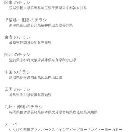
関東 のチラシ
茨城県
栃木県
群馬県
埼玉県
千葉県
東京都
神奈川県
甲信越・北陸 のチラシ
新潟県
富山県
石川県
福井県
山梨県
長野県
東海 のチラシ
岐阜県
静岡県
愛知県
三重県
関西 のチラシ
滋賀県
京都府
大阪府
兵庫県
奈良県
和歌山県
中国 のチラシ
鳥取県
島根県
岡山県
広島県
山口県
四国 のチラシ
徳島県
香川県
愛媛県
高知県
九州・沖縄 のチラシ
福岡県
佐賀県
長崎県
熊本県
大分県
宮崎県
鹿児島県
沖縄県
スーパー
いなげや
西條
アマノパークス
ベイシア
ビッグヨーサン
イトーヨーカドー